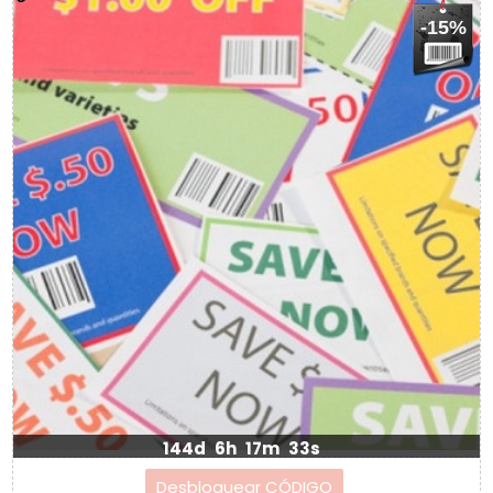
-15%
144d
6h
17m
33s