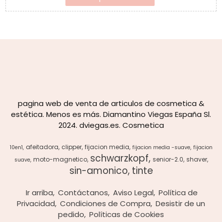
pagina web de venta de articulos de cosmetica &
estética. Menos es más. Diamantino Viegas España Sl.
2024. dviegas.es. Cosmetica
afeitadora
clipper
fijacion media
10en1
fijacion media -suave
fijacion
schwarzkopf
moto-magnetico
senior-2.0
shaver
suave
sin-amonico
tinte
Ir arriba
Contáctanos
Aviso Legal
Política de
Privacidad
Condiciones de Compra
Desistir de un
pedido
Políticas de Cookies