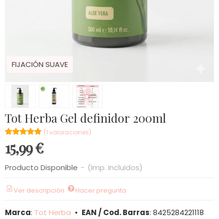
FIJACIÓN SUAVE
Tot Herba Gel definidor 200ml
★★★★★
★★★★★
(1 valoraciones)
15,99 €
Producto Disponible
-
(Imp. Incluidos)
Ver descripción
Hacer pregunta
Marca
:
Tot Herba
•
EAN / Cod. Barras
:
8425284221118