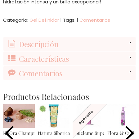
hidratación intensa y un brillo excepcional!
Categoría:
Gel Definidor
|
Tags:
|
Comentarios
Descripción
Características
Comentarios
Productos Relacionados
Agotado
KiaOra Champu Solido Tundra 85gr...
Natura Siberica Gel Rizos Definidos...
Boucleme Super Hold Styler 3
Flora & Curl 