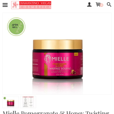
0
Mielle Pomegranate & Honey Twisting