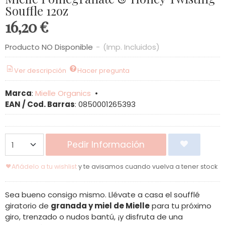
Souffle 12oz
16,20 €
Producto NO Disponible
-
(Imp. Incluidos)
Ver descripción
Hacer pregunta
Marca
:
Mielle Organics
•
EAN / Cod. Barras
:
0850001265393
Pedir Información
Añádelo a tu wishlist
y te avisamos cuando vuelva a tener stock
Sea bueno consigo mismo. Llévate a casa el soufflé
giratorio de
granada y miel de Mielle
para tu próximo
giro, trenzado o nudos bantú, ¡y disfruta de una