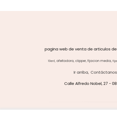
pagina web de venta de articulos de
afeitadora
clipper
fijacion media
10en1
fij
Ir arriba
Contáctano
Calle Alfredo Nobel, 27 - 0