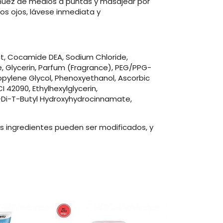
 nuez de medios a puntas y masajear por
los ojos, lávese inmediata y
ct, Cocamide DEA, Sodium Chloride,
e, Glycerin, Parfum (Fragrance), PEG/PPG-
opylene Glycol, Phenoxyethanol, Ascorbic
 42090, Ethylhexylglycerin,
ra-Di-T-Butyl Hydroxyhydrocinnamate,
os ingredientes pueden ser modificados, y