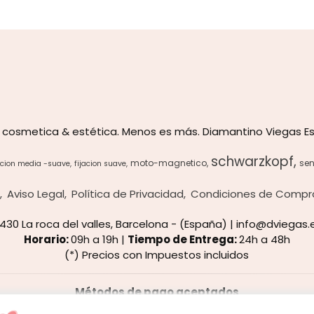
 cosmetica & estética. Menos es más. Diamantino Viegas Es
schwarzkopf
moto-magnetico
sen
acion media -suave
fijacion suave
s
Aviso Legal
Política de Privacidad
Condiciones de Compr
8430 La roca del valles, Barcelona - (España) | info@dviegas.
Horario:
09h a 19h |
Tiempo de Entrega:
24h a 48h
(*) Precios con Impuestos incluidos
Métodos de pago aceptados