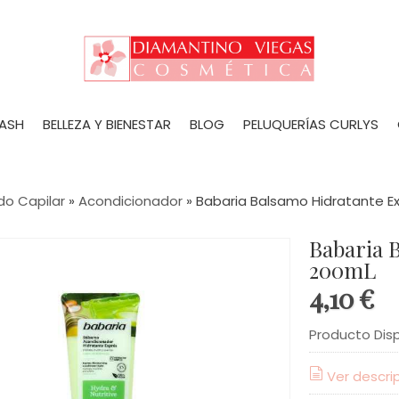
LASH
BELLEZA Y BIENESTAR
BLOG
PELUQUERÍAS CURLYS
do Capilar
»
Acondicionador
»
Babaria Balsamo Hidratante E
Babaria 
200mL
4,10 €
Producto Dis
Ver descri