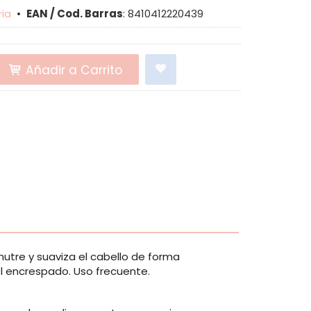
ia
•
EAN / Cod. Barras
:
8410412220439
Añadir a Carrito
nutre y suaviza el cabello de forma
el encrespado. Uso frecuente.