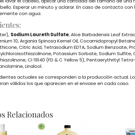
e lavar el cabello, aplicar una cantidad del tamaño de una
bello. Esperar un minuto y aclarar. En caso de contacto con 
emente con agua.
ientes:
ter),
Sodium Laureth Sulfate
, Aloe Barbadensis Leaf Extra
rnium 10, Argania Spinosa Kernel Oil, Cocamidopropyl Betain
thicone, Citric Acid, Tetrasodium EDTA, Sodium Benzoate, Pr
ylchloroisothiazolinone, Potassium Sorbate, Sodium Sulfite, CI
hiazolinone, CI 19140 (FD & C Yellow 5), Pentaerythrityl Tet
anolamine, Linalool.
edientes actuales se corresponden a la producción actual. L
eran válidos los que aparecen en el envase en cada caso.
s Relacionados