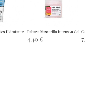
es Hidratante Aloe...
Babaria Mascarilla Intensiva Color...
Cantu Natural Ha
4,40 €
7,95 €