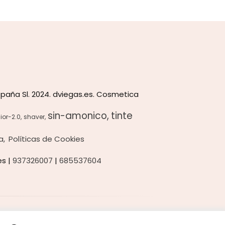
paña Sl. 2024. dviegas.es. Cosmetica
sin-amonico
tinte
ior-2.0
shaver
a
Políticas de Cookies
es |
937326007
|
685537604