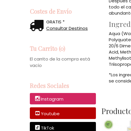
Después d
todo el ca
Costes de Envío
abundant
GRATIS *
Ingred
Consultar Destinos
Aqua (Wa
Polyquate
20/6 Dime
Tu Carrito (0)
Acid, Meth
Methylisot
El carrito de la compra está
Triisoprop
vacío
*Los ingr
se consid
Redes Sociales
Instagram
Producto
Youtube
TikTok