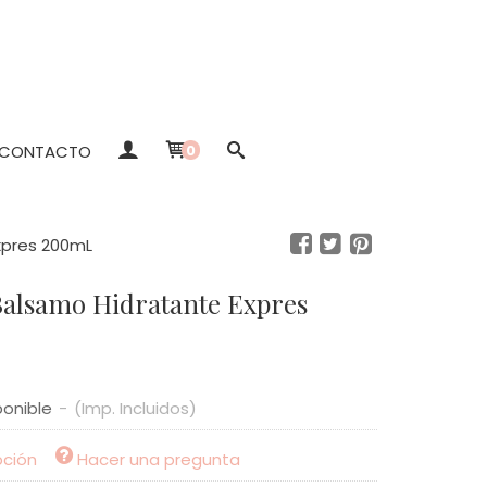
CONTACTO
0
xpres 200mL
Balsamo Hidratante Expres
ponible
-
(Imp. Incluidos)
pción
Hacer una pregunta