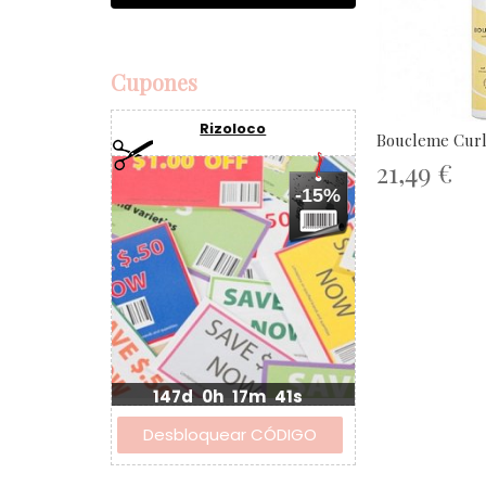
Cupones
Rizoloco
Boucleme Curl
21,49 €
-15%
147d
0h
17m
41s