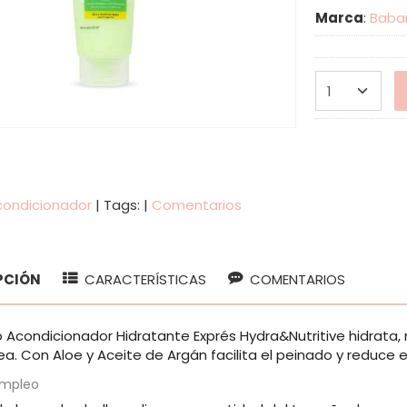
Marca
:
Babar
condicionador
|
Tags:
|
Comentarios
PCIÓN
CARACTERÍSTICAS
COMENTARIOS
 Acondicionador Hidratante Exprés Hydra&Nutritive hidrata, 
a. Con Aloe y Aceite de Argán facilita el peinado y reduce 
empleo