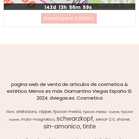
143d
13h
56m
59s
pagina web de venta de articulos de cosmetica &
estética. Menos es más. Diamantino Viegas España Sl.
2024. dviegas.es. Cosmetica
afeitadora
clipper
fijacion media
10en1
fijacion media -suave
fijacion
schwarzkopf
moto-magnetico
senior-2.0
shaver
suave
sin-amonico
tinte