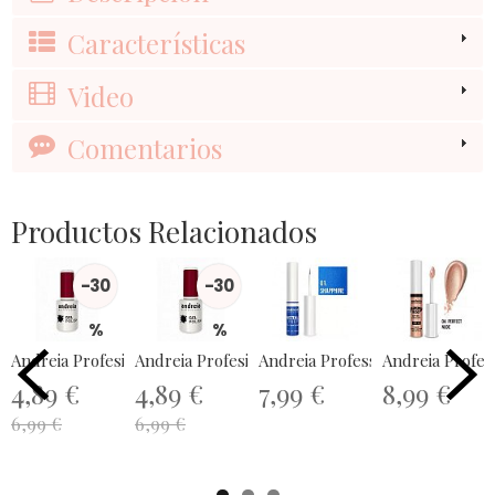
Características
Video
Comentarios
Productos Relacionados
-30
-30
%
%
Andreia Profesional Gel Polish...
Andreia Profesional Gel Polish...
Andreia Professional Metal Liner
4,89 €
4,89 €
7,99 €
8,99 €
6,99 €
6,99 €