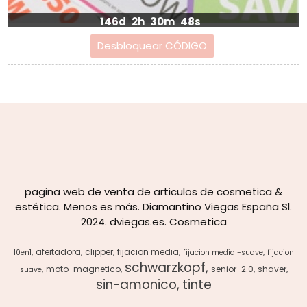
146d
2h
30m
48s
pagina web de venta de articulos de cosmetica &
estética. Menos es más. Diamantino Viegas España Sl.
2024. dviegas.es. Cosmetica
afeitadora
clipper
fijacion media
10en1
fijacion media -suave
fijacion
schwarzkopf
moto-magnetico
senior-2.0
shaver
suave
sin-amonico
tinte