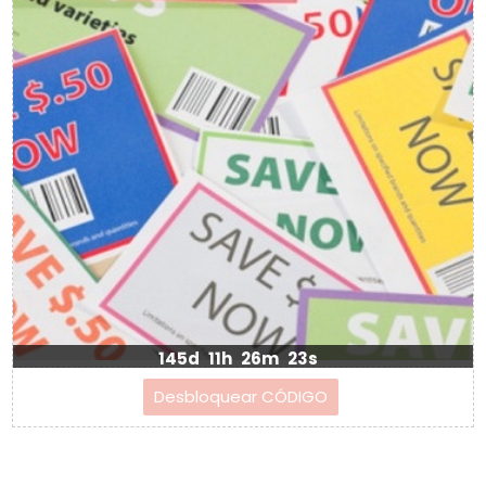
145d
11h
26m
23s