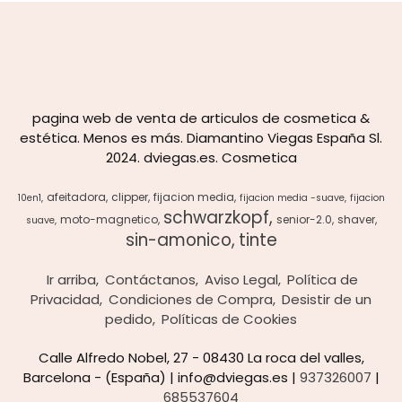
pagina web de venta de articulos de cosmetica &
estética. Menos es más. Diamantino Viegas España Sl.
2024. dviegas.es. Cosmetica
afeitadora
clipper
fijacion media
10en1
fijacion media -suave
fijacion
schwarzkopf
moto-magnetico
senior-2.0
shaver
suave
sin-amonico
tinte
Ir arriba
Contáctanos
Aviso Legal
Política de
Privacidad
Condiciones de Compra
Desistir de un
pedido
Políticas de Cookies
Calle Alfredo Nobel, 27 - 08430 La roca del valles,
Barcelona - (España) | info@dviegas.es |
937326007
|
685537604