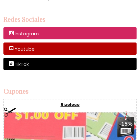
Redes Sociales
Instagram
Youtube
TikTok
Cupones
Rizoloco
-15%