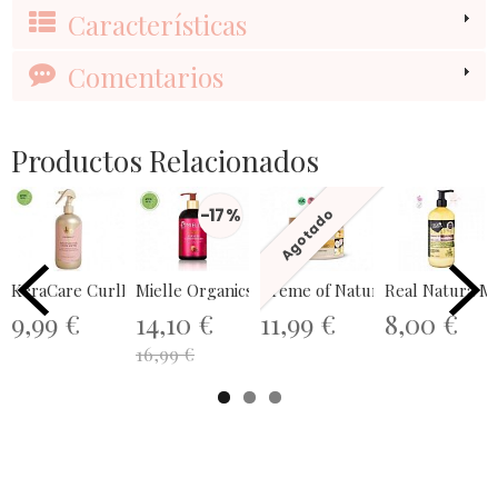
Características
Comentarios
Productos Relacionados
-17 %
Agotado
KeraCare CurlEssence Moist CoCo...
Mielle Organics Pomegranate & Honey...
Creme of Nature Pure Honey Def
Real Natura M
9,99 €
14,10 €
11,99 €
8,00 €
16,99 €