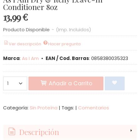
Conditioner 8oz
13,99 €
Producto Disponible
-
(Imp. Incluidos)
Ver descripción
Hacer pregunta
Marca
:
As I Am
•
EAN / Cod. Barras
:
0858380035323
Añadir a Carrito
Categoría:
Sin Proteína
|
Tags:
|
Comentarios
Descripción