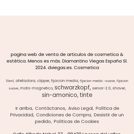
pagina web de venta de articulos de cosmetica &
estética. Menos es más. Diamantino Viegas España Sl.
2024. dviegas.es. Cosmetica
afeitadora
clipper
fijacion media
10en1
fijacion media -suave
fijacion
schwarzkopf
moto-magnetico
senior-2.0
shaver
suave
sin-amonico
tinte
Ir arriba
Contáctanos
Aviso Legal
Política de
Privacidad
Condiciones de Compra
Desistir de un
pedido
Políticas de Cookies