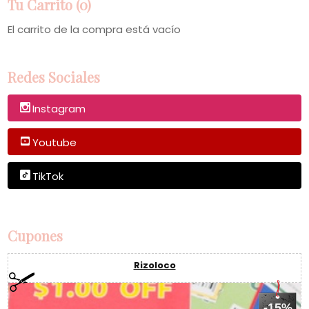
Tu Carrito (0)
El carrito de la compra está vacío
Redes Sociales
Instagram
Youtube
TikTok
Cupones
Rizoloco
-15%