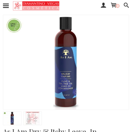
0
As I Am Dry & Itchy Leave-In