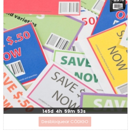
145d
4h
59m
53s