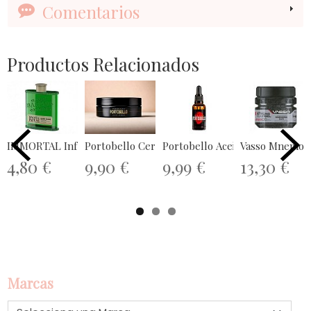
Comentarios
Productos Relacionados
IMMORTAL Infuse Cologne Smoked Pine...
Portobello Cera Brillo 100ml
Portobello Aceite Barba 30mL
Vasso Mnemonic
4,80 €
9,90 €
9,99 €
13,30 €
Marcas