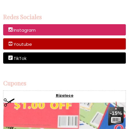
Redes Sociales
Instagram
Youtube
TikTok
Cupones
Rizoloco
-15%