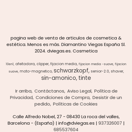
pagina web de venta de articulos de cosmetica &
estética. Menos es más. Diamantino Viegas España Sl.
2024. dviegas.es. Cosmetica
afeitadora
clipper
fijacion media
10en1
fijacion media -suave
fijacion
schwarzkopf
moto-magnetico
senior-2.0
shaver
suave
sin-amonico
tinte
Ir arriba
Contáctanos
Aviso Legal
Política de
Privacidad
Condiciones de Compra
Desistir de un
pedido
Políticas de Cookies
Calle Alfredo Nobel, 27 - 08430 La roca del valles,
Barcelona - (España) | info@dviegas.es |
937326007
|
685537604