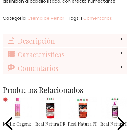
definición al cabello rizado, con efecto humectante
Categoría:
Crema de Peinar
|
Tags:
|
Comentarios
Descripción
Características
Comentarios
Productos Relacionados
Mielle Organics Rice Water...
Real Natura PRO-Crescimento...
Real Natura PRO-Cachos Definid
Real Natura P