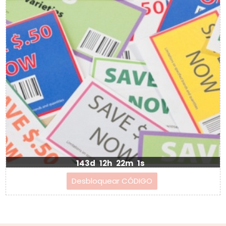
143d
12h
22m
0s