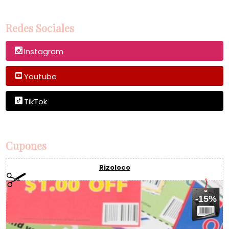
Redes Sociales
Instagram
Youtube
TikTok
Cupones
Rizoloco
-15%