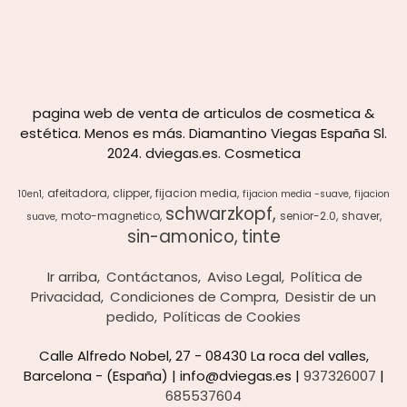
pagina web de venta de articulos de cosmetica &
estética. Menos es más. Diamantino Viegas España Sl.
2024. dviegas.es. Cosmetica
afeitadora
clipper
fijacion media
10en1
fijacion media -suave
fijacion
schwarzkopf
moto-magnetico
senior-2.0
shaver
suave
sin-amonico
tinte
Ir arriba
Contáctanos
Aviso Legal
Política de
Privacidad
Condiciones de Compra
Desistir de un
pedido
Políticas de Cookies
Calle Alfredo Nobel, 27 - 08430 La roca del valles,
Barcelona - (España) | info@dviegas.es |
937326007
|
685537604