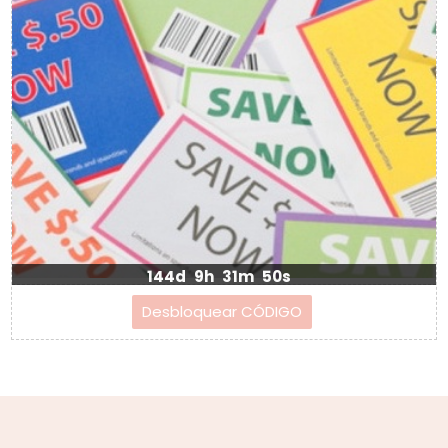
144d
9h
31m
49s