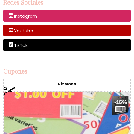
Redes Sociales
Instagram
Youtube
TikTok
Cupones
Rizoloco
-15%