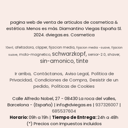
pagina web de venta de articulos de cosmetica &
estética. Menos es más. Diamantino Viegas España Sl.
2024. dviegas.es. Cosmetica
afeitadora
clipper
fijacion media
10en1
fijacion media -suave
fijacion
schwarzkopf
moto-magnetico
senior-2.0
shaver
suave
sin-amonico
tinte
Ir arriba
Contáctanos
Aviso Legal
Política de
Privacidad
Condiciones de Compra
Desistir de un
pedido
Políticas de Cookies
Calle Alfredo Nobel, 27 - 08430 La roca del valles,
Barcelona - (España) | info@dviegas.es |
937326007
|
685537604
Horario:
09h a 19h |
Tiempo de Entrega:
24h a 48h
(*) Precios con Impuestos incluidos