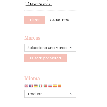
[+] Mostrás más...
|
x Quitar Filtros
Marcas
Idioma