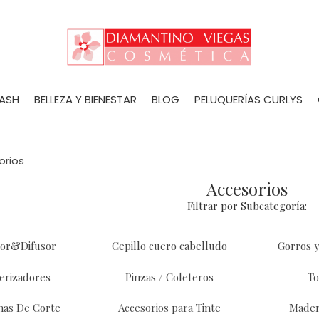
LASH
BELLEZA Y BIENESTAR
BLOG
PELUQUERÍAS CURLYS
orios
Accesorios
Filtrar por Subcategoría:
dor&Difusor
Cepillo cuero cabelludo
Gorros y
erizadores
Pinzas / Coleteros
To
nas De Corte
Accesorios para Tinte
Mader