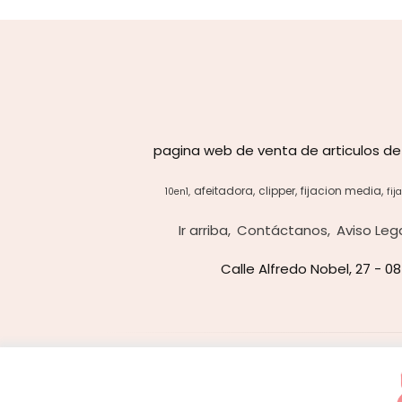
pagina web de venta de articulos de
afeitadora
clipper
fijacion media
10en1
fij
Ir arriba
Contáctanos
Aviso Leg
Calle Alfredo Nobel, 27 - 0