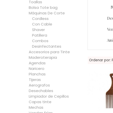
Toallas
N
Bolsa Tote bag
Máquinas De Corte
De
Cordless
Con Cable
Ven
Shaver
Patillera
Am
Combos
Desinfectantes
Accesorios para Tinte
Maderoterapia
Ordenar por:
Agendas
Naricero
Planchas
Tijeras
Aerografos
Desechables
Limpiador de Cepillos
Capas tinte
Mechas
Vendas Frías