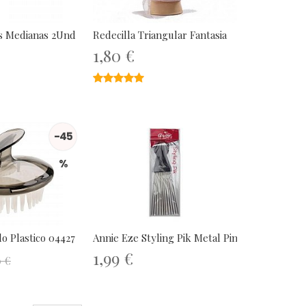
as Medianas 2Und
Redecilla Triangular Fantasia
1,80 €
★★★★★
★★★★★
-45
%
lo Plastico 04427
Annie Eze Styling Pik Metal Pins Long
1,99 €
0 €