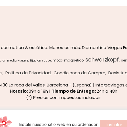
 cosmetica & estética. Menos es más. Diamantino Viegas Es
schwarzkopf
moto-magnetico
sen
acion media -suave
fijacion suave
al
Política de Privacidad
Condiciones de Compra
Desistir
8430 La roca del valles, Barcelona - (España) | info@dviegas.
Horario:
09h a 19h |
Tiempo de Entrega:
24h a 48h
(*) Precios con Impuestos incluidos
Métodos de pago aceptados
Instalar
Instale nuestro sitio web en su ordenador: