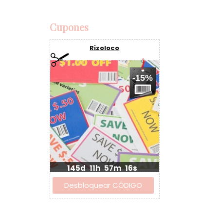
Cupones
Rizoloco
-15%
145d
11h
57m
15s