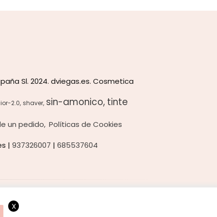
paña Sl. 2024. dviegas.es. Cosmetica
sin-amonico
tinte
ior-2.0
shaver
 de un pedido
Políticas de Cookies
es |
937326007
|
685537604
X