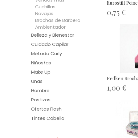
Eurostill Pein
Cuchillas
0,75 €
Navajas
Brochas de Barbero
Ambientador
Belleza y Bienestar
Cuidado Capilar
Método Curly
Niños/as
Make Up
Redken Brocha
Uñas
1,00 €
Hombre
Postizos
Ofertas Flash
Tintes Cabello