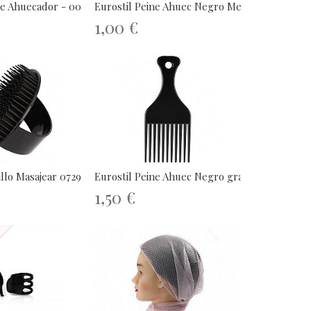
ne Ahuecador - 00419
Eurostil Peine Ahuec Negro Medio 11...
1,00 €
illo Masajear 07291
Eurostil Peine Ahuec Negro grande 11...
1,50 €