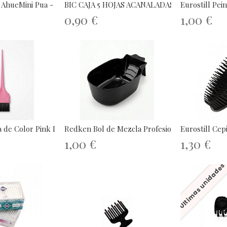
e AhueMini Pua - 406
BIC CAJA 5 HOJAS ACANALADAS
Eurostill Pei
0,90 €
1,00 €
 de Color Pink Impact
Redken Bol de Mezcla Profesional
Eurostill Cep
1,00 €
1,30 €
Últimas unidades