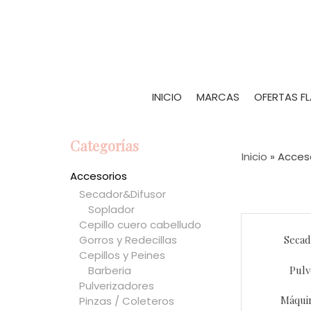
INICIO
MARCAS
OFERTAS F
Categorías
Inicio
»
Acces
Accesorios
Secador&Difusor
Soplador
Cepillo cuero cabelludo
Gorros y Redecillas
Seca
Cepillos y Peines
Pulv
Barberia
Pulverizadores
Máqui
Pinzas / Coleteros