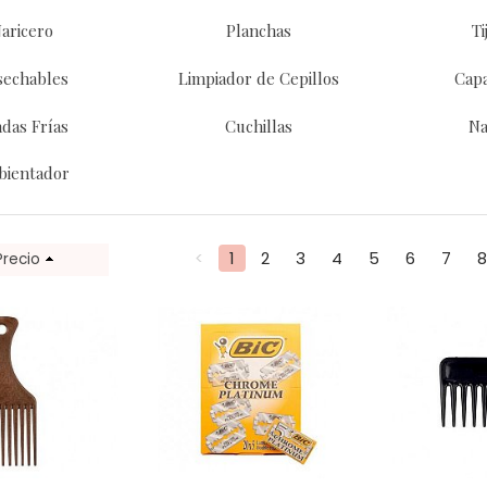
aricero
Planchas
Ti
sechables
Limpiador de Cepillos
Capa
das Frías
Cuchillas
Na
bientador
<
1
2
3
4
5
6
7
8
Precio