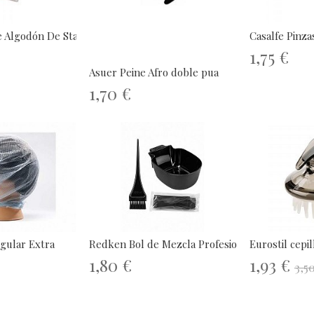
 Algodón De Star Cott...
Casalfe Pinz
1,75 €
Asuer Peine Afro doble pua
1,70 €
ngular Extra
Redken Bol de Mezcla Profesional
Eurostil cepil
1,80 €
1,93 €
3,5