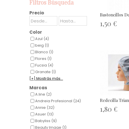
Filtros Búsqueda
Precio
Bastoncillos De
1,50 €
Color
Azul (4)
beig (1)
Blanco (1)
Flores (1)
Fucsia (4)
Granate (1)
[+] Mostrás más...
Marcas
A.line (2)
Redecilla Tria
Andreia Profesional (24)
1,80 €
Annie (32)
Asuer (13)
Babyliss (9)
Beauty Image (1)