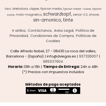
afeitadora
clipper
fijacion media
10en1
fijacion media -suave
fijacion
schwarzkopf
moto-magnetico
senior-2.0
shaver
suave
sin-amonico
tinte
Ir arriba
Contáctanos
Aviso Legal
Política de
Privacidad
Condiciones de Compra
Políticas de
Cookies
Calle Alfredo Nobel, 27 - 08430 La roca del valles,
Barcelona - (España) | info@dviegas.es |
937326007
|
685537604
Horario:
09h a 19h |
Tiempo de Entrega:
24h a 48h
(*) Precios con Impuestos incluidos
Métodos de pago aceptados