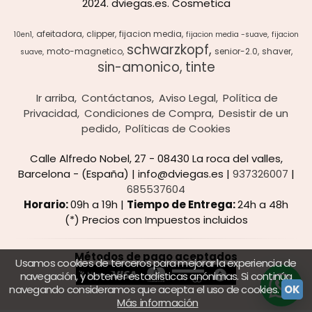
2024. dviegas.es. Cosmetica
afeitadora
clipper
fijacion media
10en1
fijacion media -suave
fijacion
schwarzkopf
moto-magnetico
senior-2.0
shaver
suave
sin-amonico
tinte
Ir arriba
Contáctanos
Aviso Legal
Política de
Privacidad
Condiciones de Compra
Desistir de un
pedido
Políticas de Cookies
Calle Alfredo Nobel, 27 - 08430 La roca del valles,
Barcelona - (España) | info@dviegas.es |
937326007
|
685537604
Horario:
09h a 19h |
Tiempo de Entrega:
24h a 48h
(*) Precios con Impuestos incluidos
Métodos de pago aceptados
Usamos cookies de terceros para mejorar la experiencia de
navegación, y obtener estadísticas anónimas. Si continúa
navegando consideramos que acepta el uso de cookies.
OK
Más información