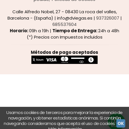
Calle Alfredo Nobel, 27 - 08430 La roca del valles,
Barcelona - (España) | info@dviegas.es |
937326007
|
685537604
Horario:
09h a 19h |
Tiempo de Entrega:
24h a 48h
(*) Precios con Impuestos incluidos
Métodos de pago aceptados
Usamos cookies de terceros para mejorar la experiencia de
navegación, y obtener estadísticas anónimas. Si continúa
navegando consideramos que acepta el uso de cookies.
OK
Más información