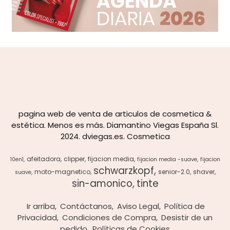
pagina web de venta de articulos de cosmetica &
estética. Menos es más. Diamantino Viegas España Sl.
2024. dviegas.es. Cosmetica
afeitadora
clipper
fijacion media
10en1
fijacion media -suave
fijacion
schwarzkopf
moto-magnetico
senior-2.0
shaver
suave
sin-amonico
tinte
Ir arriba
Contáctanos
Aviso Legal
Política de
Privacidad
Condiciones de Compra
Desistir de un
pedido
Políticas de Cookies