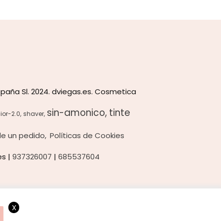
paña Sl. 2024. dviegas.es. Cosmetica
sin-amonico
tinte
ior-2.0
shaver
 de un pedido
Políticas de Cookies
es |
937326007
|
685537604
X