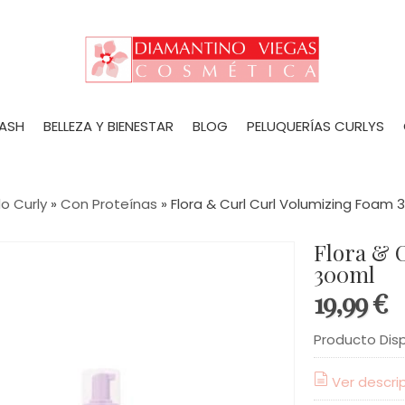
LASH
BELLEZA Y BIENESTAR
BLOG
PELUQUERÍAS CURLYS
o Curly
»
Con Proteínas
»
Flora & Curl Curl Volumizing Foam 
Flora & 
300ml
19,99 €
Producto Dis
Ver descri