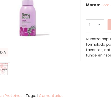
Marca
:
Flora
Nuestra espu
formulada pa
favoritos, na
EDIA
funde en rizo
on Proteínas
|
Tags:
|
Comentarios