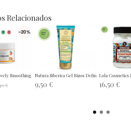
s Relacionados
-20 %
vely Smoothing Mask...
Natura Siberica Gel Rizos Definidos...
Lola Cosmetics M
9,50 €
16,50 €
40 €