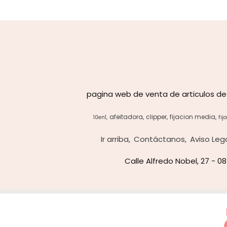
pagina web de venta de articulos de
afeitadora
clipper
fijacion media
10en1
fij
Ir arriba
Contáctanos
Aviso Leg
Calle Alfredo Nobel, 27 - 0