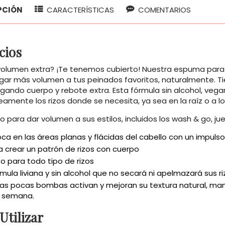
PCIÓN
CARACTERÍSTICAS
COMENTARIOS
cios
volumen extra? ¡Te tenemos cubierto! Nuestra espuma para 
gar más volumen a tus peinados favoritos, naturalmente. T
egando cuerpo y rebote extra. Esta fórmula sin alcohol, veg
amente los rizos donde se necesita, ya sea en la raíz o a lo 
o para dar volumen a sus estilos, incluidos los wash & go, jue
ca en las áreas planas y flácidas del cabello con un impuls
 crear un patrón de rizos con cuerpo
o para todo tipo de rizos
mula liviana y sin alcohol que no secará ni apelmazará sus r
nas pocas bombas activan y mejoran su textura natural, ma
a semana.
tilizar