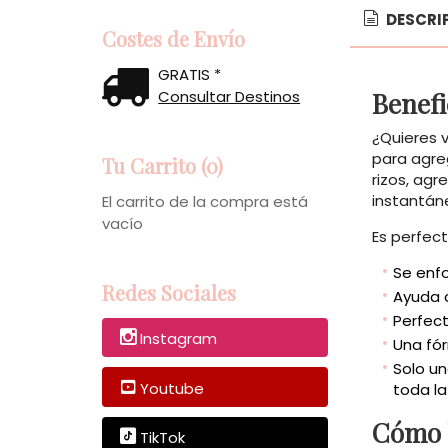
DESCRI
Costes de Envío
GRATIS *
Benefi
Consultar Destinos
¿Quieres 
para agre
Tu Carrito (0)
rizos, agr
instantáne
El carrito de la compra está
vacío
Es perfect
Se enfo
Redes Sociales
Ayuda a
Perfect
Instagram
Una fór
Solo u
Youtube
toda l
Cómo U
TikTok