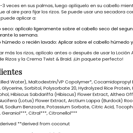
 veces en sus palmas, luego aplíquelo en su cabello mientra
e al aire para fijar los rizos. Se puede usar una secadora 
 puede aplicar a:
 seco: aplícalo ligeramente sobre el cabello seco del segun
urante la semana.
o húmedo o recién lavado: Aplicar sobre el cabello húmedo
ar más los rizos, aplícalo antes o después de usar la Loción 
de Rizos y la Crema Twist & Braid. ¡Un paquete perfecto!
ientes
tilled Water), Maltodextrin/VP Copolymer*, Cocamidopropyl 
, Glycerine, Sorbitol, Polysorbate 20, Hydrolyzed Rice Protei
ohol, Hibiscus Sabdariffa (Hibiscus) Flower Extract, Althea Of
ucifera (Lotus) Flower Extract, Arctium Lappa (Burdock) Roo
l, Sodium Benzoate, Potassium Sorbate, Citric Acid, Tocophe
, Geraniol***, Citral***, Citronellol***
y derived **derived from coconut