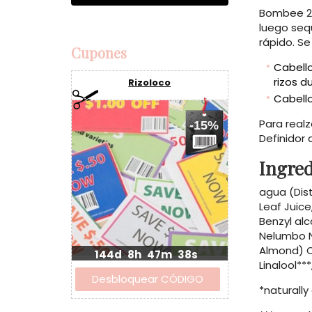
Bombee 2-3
luego sequ
rápido. Se
Cupones
Cabello
rizos d
Rizoloco
Cabell
Para realz
-15%
Definidor 
Ingred
agua (Dis
Leaf Juice
Benzyl alc
Nelumbo N
Almond) Oi
144d
8h
47m
37s
Linalool***
*naturall