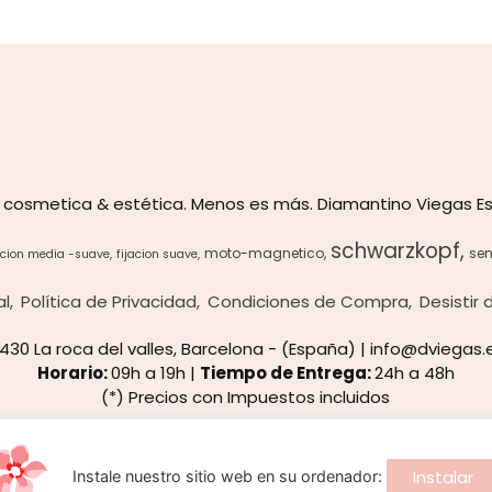
 cosmetica & estética. Menos es más. Diamantino Viegas Es
schwarzkopf
moto-magnetico
sen
acion media -suave
fijacion suave
al
Política de Privacidad
Condiciones de Compra
Desistir
8430 La roca del valles, Barcelona - (España) | info@dviegas.
Horario:
09h a 19h |
Tiempo de Entrega:
24h a 48h
(*) Precios con Impuestos incluidos
Métodos de pago aceptados
Instalar
Instale nuestro sitio web en su ordenador: