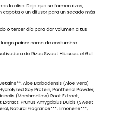
s lo alisa. Deje que se formen rizos,
con capota o un difusor para un secado más
do o tercer día para dar volumen a tus
 y luego peinar como de costumbre.
Activadora de Rizos Sweet Hibiscus, el Gel
Betaine**, Aloe Barbadensis (Aloe Vera)
n, Hydrolyzed Soy Protein, Panthenol Powder,
ficinalis (Marshmallow) Root Extract,
t Extract, Prunus Amygdalus Dulcis (Sweet
rol, Natural Fragrance***, Limonene***,