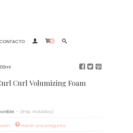
CONTACTO
0
300ml
Curl Curl Volumizing Foam
ponible
-
(Imp. Incluidos)
pción
Hacer una pregunta