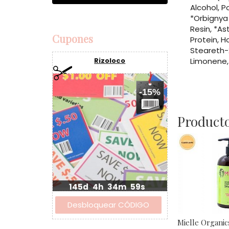
Alcohol, 
*Orbignya 
Resin, *A
Cupones
Protein, H
Steareth-
Limonene, 
Rizoloco
-15%
Producto
145d
4h
34m
59s
Mielle Organic