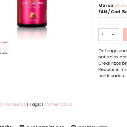
Marca
:
Miell
EAN / Cod. B
Obtenga una d
naturales para
Crear rizos b
Reduce el fri
certificados.
on Proteínas
|
Tags:
|
Comentarios