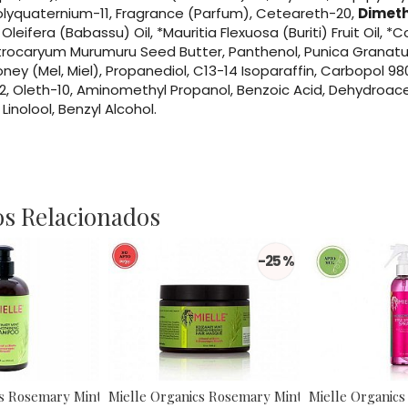
Polyquaternium-11, Fragrance (Parfum), Ceteareth-20,
Dimet
Oleifera (Babassu) Oil, *Mauritia Flexuosa (Buriti) Fruit Oil, 
strocaryum Murumuru Seed Butter, Panthenol, Punica Granat
oney (Mel, Miel), Propanediol, C13-14 Isoparaffin, Carbopol 9
2, Oleth-10, Aminomethyl Propanol, Benzoic Acid, Dehydroacet
Linolool, Benzyl Alcohol.
s Relacionados
-25 %
s Rosemary Mint...
Mielle Organics Rosemary Mint Hair...
Mielle Organics