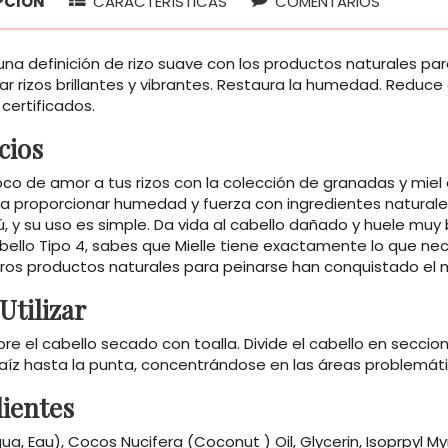
PCIÓN
CARACTERÍSTICAS
COMENTARIOS
a definición de rizo suave con los productos naturales para
ear rizos brillantes y vibrantes. Restaura la humedad. Reduce 
certificados.
cios
co de amor a tus rizos con la colección de granadas y miel 
a proporcionar humedad y fuerza con ingredientes naturale
, y su uso es simple. Da vida al cabello dañado y huele mu
abello Tipo 4, sabes que Mielle tiene exactamente lo que ne
ros productos naturales para peinarse han conquistado el m
tilizar
bre el cabello secado con toalla. Divide el cabello en seccion
raíz hasta la punta, concentrándose en las áreas problemáti
ientes
a, Eau), Cocos Nucifera (Coconut ) Oil, Glycerin, Isoprpyl Myr