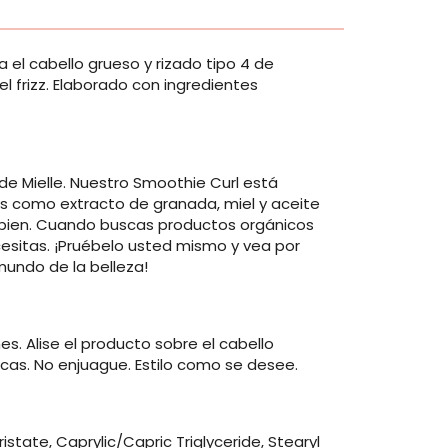
 el cabello grueso y rizado tipo 4 de
el frizz. Elaborado con ingredientes
de Mielle. Nuestro Smoothie Curl está
s como extracto de granada, miel y aceite
y bien. Cuando buscas productos orgánicos
cesitas. ¡Pruébelo usted mismo y vea por
undo de la belleza!
es. Alise el producto sobre el cabello
cas. No enjuague. Estilo como se desee.
istate, Caprylic/Capric Triglyceride, Stearyl