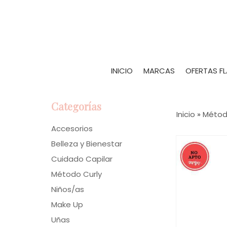
INICIO
MARCAS
OFERTAS F
Categorías
Inicio
»
Métod
Accesorios
Belleza y Bienestar
Cuidado Capilar
Método Curly
Niños/as
Make Up
Uñas