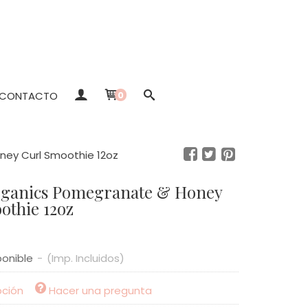
CONTACTO
0
ney Curl Smoothie 12oz
othie 12oz
ponible
-
(Imp. Incluidos)
pción
Hacer una pregunta