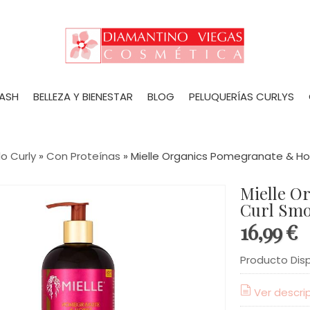
LASH
BELLEZA Y BIENESTAR
BLOG
PELUQUERÍAS CURLYS
o Curly
»
Con Proteínas
»
Mielle Organics Pomegranate & Ho
Mielle Organics Pomegranate & Honey
Curl Smo
16,99 €
Producto Dis
Ver descri