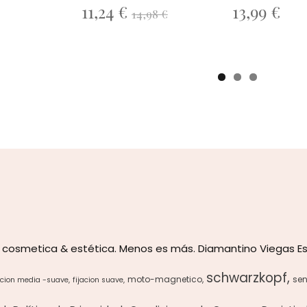
11,24 €
13,99 €
14,98 €
 cosmetica & estética. Menos es más. Diamantino Viegas Es
schwarzkopf
moto-magnetico
sen
acion media -suave
fijacion suave