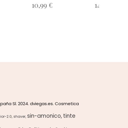
10,99 €
14,32 €
17,90
paña Sl. 2024. dviegas.es. Cosmetica
sin-amonico
tinte
ior-2.0
shaver