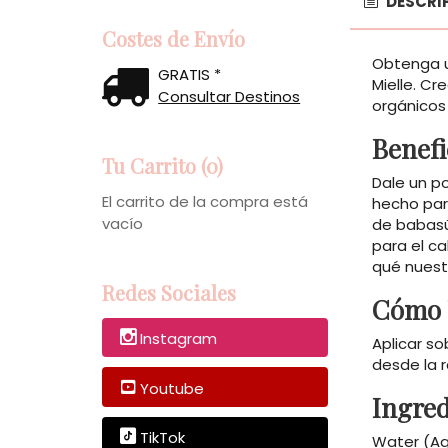
DESCRI
Costes de Envío
Obtenga un
GRATIS *
Mielle. Cr
Consultar Destinos
orgánicos 
Benefi
Tu Carrito (0)
Dale un po
El carrito de la compra está
hecho par
vacío
de babasú
para el c
qué nuest
Redes Sociales
Cómo U
Instagram
Aplicar so
desde la 
Youtube
Ingred
TikTok
Water (Aqu