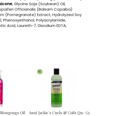
hicone
, Glycine Soja (Soybean) Oil,
*Copaiferi Officianalis (Balsam Copaiba)
um (Pomegranate) Extract, Hydrolyzed Soy
80, Phenoxyethanol, Polyacrylamide,
ic Acid, Laureth-7, Disodium EDTA,
 Mongongo Oil Style...
Aunt Jackie´s Curls & Coils Quench...
Gyada Cabello Esp