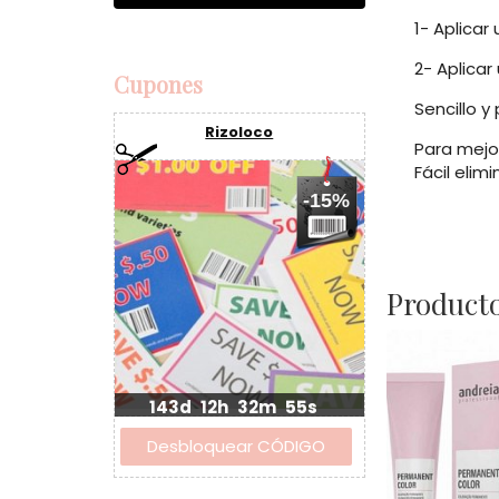
1- Aplicar
2- Aplicar
Cupones
Sencillo y
Rizoloco
Para mejo
Fácil elim
-15%
Producto
143d
12h
32m
54s