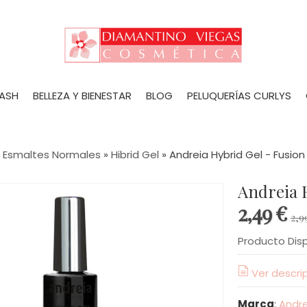
LASH
BELLEZA Y BIENESTAR
BLOG
PELUQUERÍAS CURLYS
»
Esmaltes Normales
»
Hibrid Gel
»
Andreia Hybrid Gel - Fusion
Andreia 
2,49 €
2,9
Producto Dis
Ver descri
Marca
:
Andre