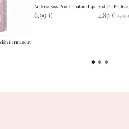
Andreia Kiss Proof - batom líquido...
Andreia Profesio
6,99 €
4,89 €
6,99 
ción Permanente 100ml...