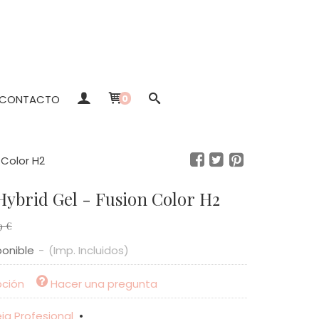
CONTACTO
0
 Color H2
Hybrid Gel - Fusion Color H2
9 €
ponible
-
(Imp. Incluidos)
pción
Hacer una pregunta
ia Profesional
•