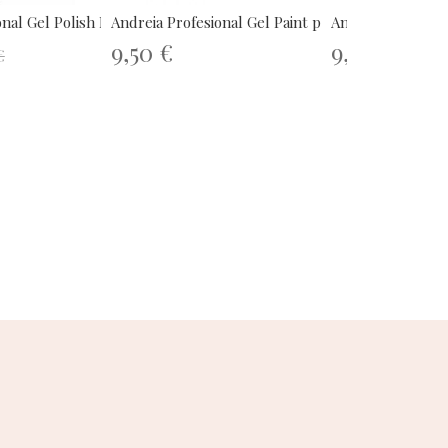
nal Gel Polish N283...
Andreia Profesional Gel Paint para...
Andreia Profesiona
9,50 €
9,50 €
€