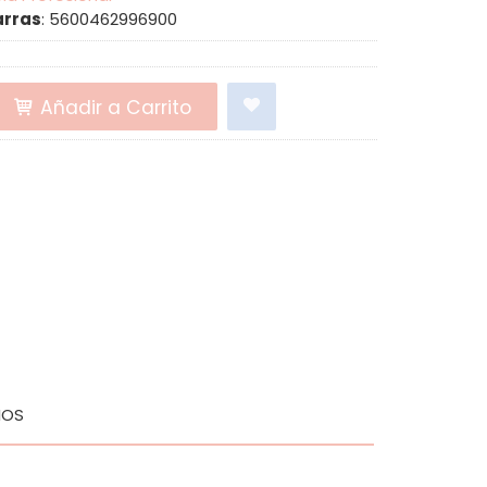
arras
:
5600462996900
Añadir a Carrito
IOS