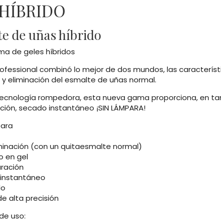
 HÍBRIDO
e de uñas híbrido
a de geles híbridos
ofessional combinó lo mejor de dos mundos, las característi
 y eliminación del esmalte de uñas normal.
ecnología rompedora, esta nueva gama proporciona, en tan 
ación, secado instantáneo ¡SIN LÁMPARA!
para
liminación (con un quitaesmalte normal)
 en gel
uración
instantáneo
lo
e alta precisión
de uso: