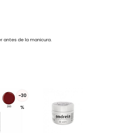
r antes de la manicura.
-30
%