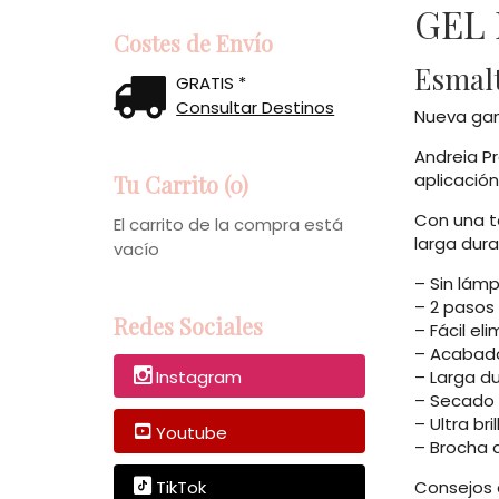
GEL
Costes de Envío
Esmalt
GRATIS *
Consultar Destinos
Nueva gam
Andreia Pr
aplicación
Tu Carrito (0)
Con una t
El carrito de la compra está
larga dur
vacío
– Sin lám
– 2 pasos
Redes Sociales
– Fácil e
– Acabado
– Larga d
Instagram
– Secado 
– Ultra bril
Youtube
– Brocha d
Consejos 
TikTok