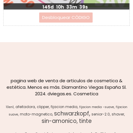
145d
10h
33m
38s
pagina web de venta de articulos de cosmetica &
estética. Menos es más. Diamantino Viegas España Sl.
2024. dviegas.es. Cosmetica
afeitadora
clipper
fijacion media
10en1
fijacion media -suave
fijacion
schwarzkopf
moto-magnetico
senior-2.0
shaver
suave
sin-amonico
tinte