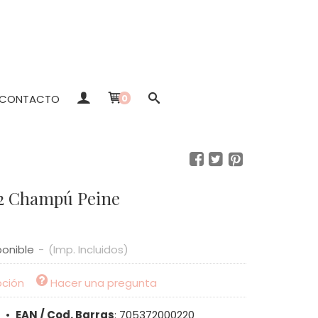
CONTACTO
0
2 Champú Peine
ponible
-
(Imp. Incluidos)
pción
Hacer una pregunta
•
EAN / Cod. Barras
:
705372000220