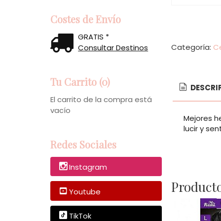
Costes de Envío
GRATIS *
Categoría:
Ce
Consultar Destinos
Tu Carrito (0)
DESCRI
El carrito de la compra está
vacío
Mejores h
lucir y sen
Redes Sociales
Instagram
Producto
Youtube
TikTok