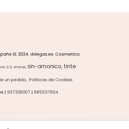
paña Sl. 2024. dviegas.es. Cosmetica
sin-amonico
tinte
ior-2.0
shaver
 de un pedido
Políticas de Cookies
es |
937326007
|
685537604