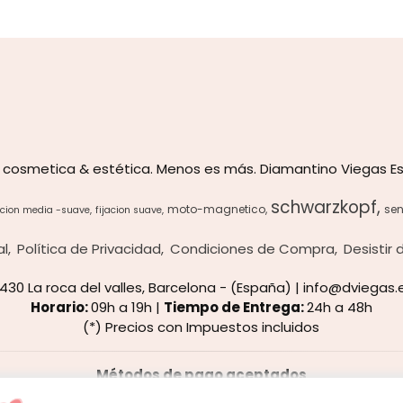
 cosmetica & estética. Menos es más. Diamantino Viegas Es
schwarzkopf
moto-magnetico
sen
acion media -suave
fijacion suave
al
Política de Privacidad
Condiciones de Compra
Desistir
8430 La roca del valles, Barcelona - (España) | info@dviegas.
Horario:
09h a 19h |
Tiempo de Entrega:
24h a 48h
(*) Precios con Impuestos incluidos
Métodos de pago aceptados