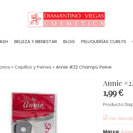
LASH
BELLEZA Y BIENESTAR
BLOG
PELUQUERÍAS CURLYS
orios
»
Cepillos y Peines
»
Annie #22 Champú Peine
Annie #2
1,99 €
Producto Dis
Ver descri
Marca
:
Annie