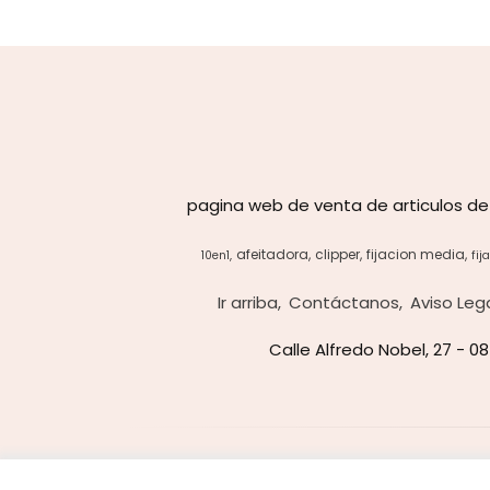
pagina web de venta de articulos de
afeitadora
clipper
fijacion media
10en1
fij
Ir arriba
Contáctanos
Aviso Leg
Calle Alfredo Nobel, 27 - 0