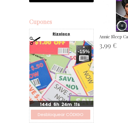
Cupones
Rizoloco
Annie Sleep C
3,99 €
-15%
144d
6h
24m
11s