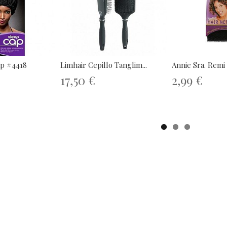
ap #4418
Limhair Cepillo Tanglim...
Annie Sra. Remi 
17,50 €
2,99 €