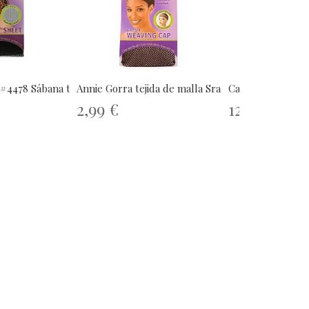
#4478 Sábana tejida...
Annie Gorra tejida de malla Sra....
Casalfe Cepillo R
2,99 €
12,00 €