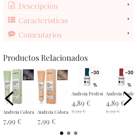
Descripción
Características
Comentarios
Productos Relacionados
-30
-30
%
%
Andreia Profesional Gel Polish...
Andreia P
4,89 €
4,89 €
6,99 €
6,99 €
Andreia Coloración Permanente Sin...
Andreia Coloración Demi Permanente...
7,99 €
7,99 €