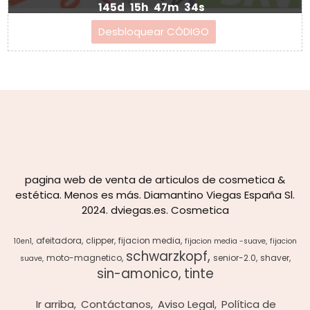
145d
15h
47m
33s
pagina web de venta de articulos de cosmetica &
estética. Menos es más. Diamantino Viegas España Sl.
2024. dviegas.es. Cosmetica
afeitadora
clipper
fijacion media
10en1
fijacion media -suave
fijacion
schwarzkopf
moto-magnetico
senior-2.0
shaver
suave
sin-amonico
tinte
Ir arriba
Contáctanos
Aviso Legal
Política de