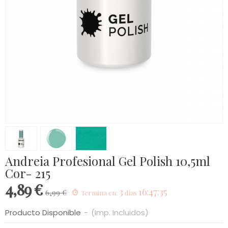
Andreia Profesional Gel Polish 10,5ml
Cor- 215
4,89 €
3
16:47:34
6,99 €
Termina en:
días
Producto Disponible
-
(Imp. Incluidos)