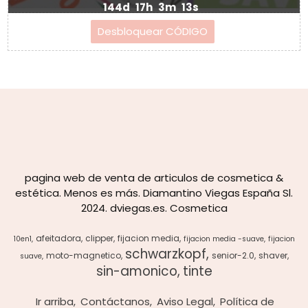
144d
17h
3m
13s
pagina web de venta de articulos de cosmetica &
estética. Menos es más. Diamantino Viegas España Sl.
2024. dviegas.es. Cosmetica
afeitadora
clipper
fijacion media
10en1
fijacion media -suave
fijacion
schwarzkopf
moto-magnetico
senior-2.0
shaver
suave
sin-amonico
tinte
Ir arriba
Contáctanos
Aviso Legal
Política de