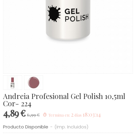
Andreia Profesional Gel Polish 10,5ml
Cor- 224
4,89 €
2
18:03:14
6,99 €
Termina en:
días
Producto Disponible
-
(Imp. Incluidos)