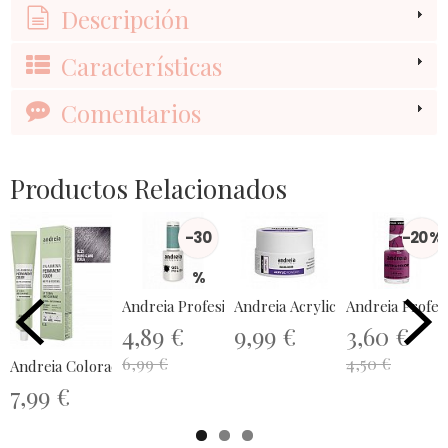
Descripción
Características
Comentarios
Productos Relacionados
-30
-20 %
%
Andreia Profesional Gel Polish...
Andreia Acrylic Powder Soft Pi
Andreia Profess
4,89 €
9,99 €
3,60 €
6,99 €
4,50 €
Andreia Coloración Permanente Sin...
7,99 €