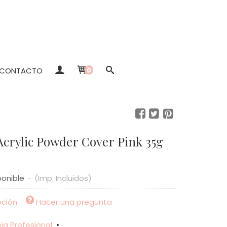
CONTACTO
0
Acrylic Powder Cover Pink 35g
ponible
-
(Imp. Incluidos)
pción
Hacer una pregunta
ia Profesional
•