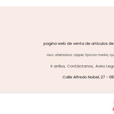
pagina web de venta de articulos de
afeitadora
clipper
fijacion media
10en1
fij
Ir arriba
Contáctanos
Aviso Leg
Calle Alfredo Nobel, 27 - 0
Usamos cookies de terceros para mejorar la experiencia de