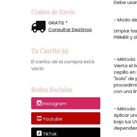
Debe usars
Costes de Envío
- Modo de
GRATIS *
Consultar Destinos
Limpiar la
PRIMER y d
Tu Carrito (0)
- Método 
El carrito de la compra está
Vierta el 
vacío
cepillo e
"bola" de 
procedimie
Redes Sociales
con una li
Instagram
- Método 
Aplicar un
Youtube
bajo luz U
dependien
TikTok