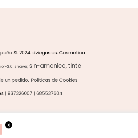
paña Sl. 2024. dviegas.es. Cosmetica
sin-amonico
tinte
ior-2.0
shaver
 de un pedido
Políticas de Cookies
es |
937326007
|
685537604
X
ando consideramos que acepta el uso de cookies.
OK
Más