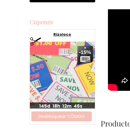
Cupones
Rizoloco
-15%
145d
18h
12m
45s
Producto