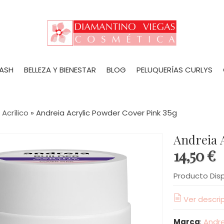
LASH
BELLEZA Y BIENESTAR
BLOG
PELUQUERÍAS CURLYS
»
Acrílico
»
Andreia Acrylic Powder Cover Pink 35g
Andreia 
14,50 €
Producto Dis
Ver descri
Marca
:
Andre