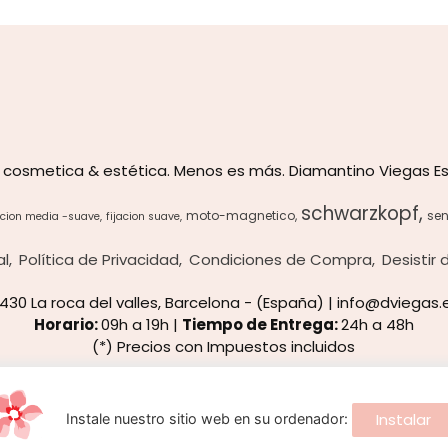
 cosmetica & estética. Menos es más. Diamantino Viegas Es
schwarzkopf
moto-magnetico
sen
acion media -suave
fijacion suave
al
Política de Privacidad
Condiciones de Compra
Desistir
8430 La roca del valles, Barcelona - (España) | info@dviegas.
Horario:
09h a 19h |
Tiempo de Entrega:
24h a 48h
(*) Precios con Impuestos incluidos
Métodos de pago aceptados
Instalar
Instale nuestro sitio web en su ordenador:
 navegación, y obtener estadísticas anónimas. Si continúa naveg