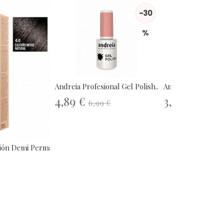
-30
%
Andreia Profesional Gel Polish...
Andreia Professio
4,89 €
3,60 €
6,99 €
4,50 €
ión Demi Permanente...