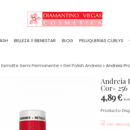
LASH
BELLEZA Y BIENESTAR
BLOG
PELUQUERÍAS CURLYS
»
Esmalte Semi Permanente
»
Gel Polish Andreia
»
Andreia Pro
Andreia Profesional Gel Polish 10,5ml
Cor- 256
4,89 €
6,9
Producto Dis
Ver descri