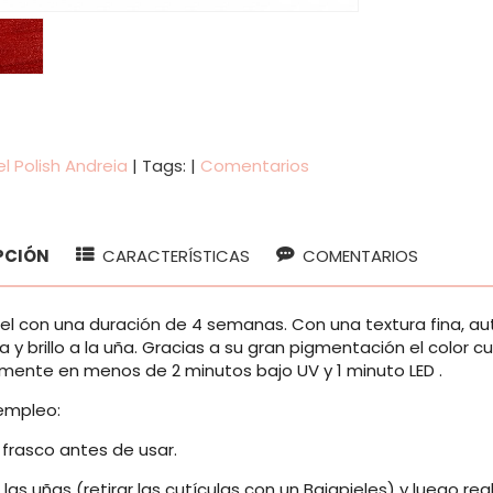
l Polish Andreia
|
Tags:
|
Comentarios
PCIÓN
CARACTERÍSTICAS
COMENTARIOS
el con una duración de 4 semanas. Con una textura fina, aut
 y brillo a la uña. Gracias a su gran pigmentación el color
ente en menos de 2 minutos bajo UV y 1 minuto LED .
empleo:
l frasco antes de usar.
 las uñas (retirar las cutículas con un Bajapieles) y luego real