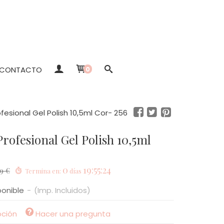
CONTACTO
0
fesional Gel Polish 10,5ml Cor- 256
0
19:55:23
9 €
Termina en:
días
ponible
-
(Imp. Incluidos)
pción
Hacer una pregunta