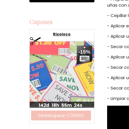
uñas con 
- Cepillar
Cupones
- Aplicar 
Rizoloco
- Aplicar
- Secar c
-15%
- Aplicar 
- Secar c
- Aplicar 
- Secar c
- Limpiar
142d
18h
55m
23s