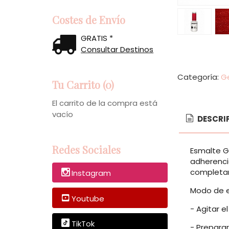
Costes de Envío
GRATIS *
Consultar Destinos
Categoría:
Ge
Tu Carrito (0)
El carrito de la compra está
vacío
DESCRI
Redes Sociales
Esmalte G
adherencia
completam
Instagram
Modo de 
Youtube
- Agitar e
TikTok
- Preparar