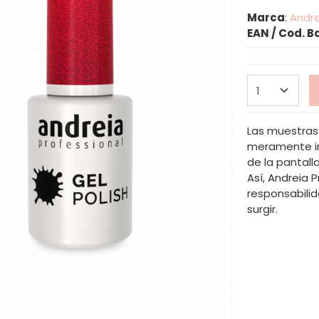
Marca
:
Andre
EAN / Cod. B
Las muestras 
meramente in
de la pantalla
Así, Andreia 
responsabilid
surgir.