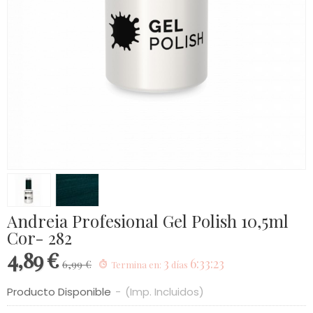
Andreia Profesional Gel Polish 10,5ml
Cor- 282
4,89 €
3
6:33:23
6,99 €
Termina en:
días
Producto Disponible
-
(Imp. Incluidos)