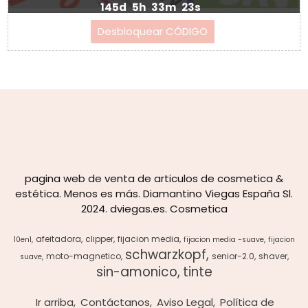
145d
5h
33m
23s
pagina web de venta de articulos de cosmetica &
estética. Menos es más. Diamantino Viegas España Sl.
2024. dviegas.es. Cosmetica
afeitadora
clipper
fijacion media
10en1
fijacion media -suave
fijacion
schwarzkopf
moto-magnetico
senior-2.0
shaver
suave
sin-amonico
tinte
Ir arriba
Contáctanos
Aviso Legal
Política de