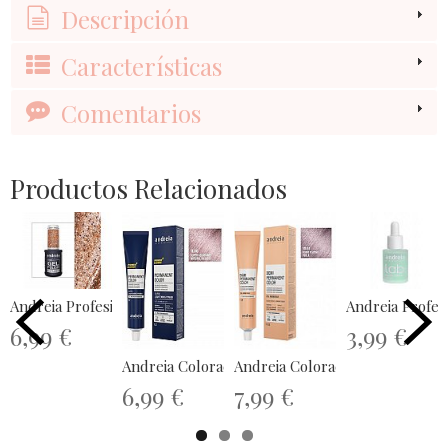
Descripción
Características
Comentarios
Productos Relacionados
Andreia Profesional The Gel Polish...
Andreia Profesi
6,99 €
3,99 €
Andreia Coloración Permanente Power...
Andreia Coloración Demi Perma
6,99 €
7,99 €