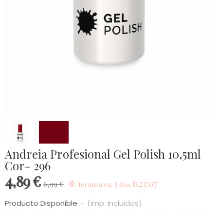
Andreia Profesional Gel Polish 10,5ml
Cor- 296
4,89 €
3
6:23:07
6,99 €
Termina en:
días
Producto Disponible
-
(Imp. Incluidos)