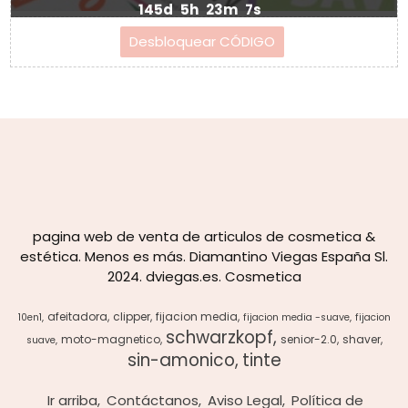
145d
5h
23m
7s
pagina web de venta de articulos de cosmetica &
estética. Menos es más. Diamantino Viegas España Sl.
2024. dviegas.es. Cosmetica
afeitadora
clipper
fijacion media
10en1
fijacion media -suave
fijacion
schwarzkopf
moto-magnetico
senior-2.0
shaver
suave
sin-amonico
tinte
Ir arriba
Contáctanos
Aviso Legal
Política de