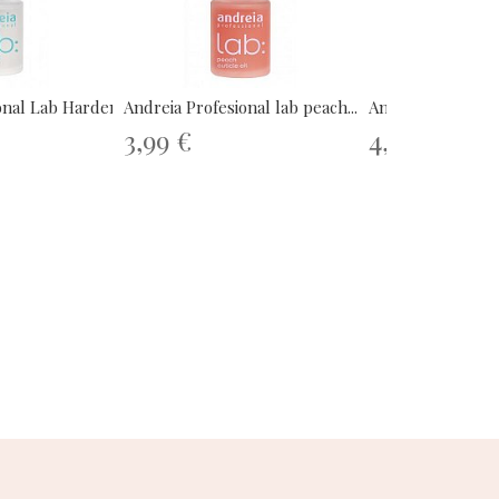
onal Lab Hardener...
Andreia Profesional lab peach...
Andreia Profesiona
3,99 €
4,89 €
6,99 €