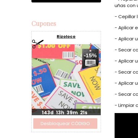
uñas con 
- Cepillar
Cupones
- Aplicar 
Rizoloco
- Aplicar
- Secar c
-15%
- Aplicar 
- Secar c
- Aplicar 
- Secar c
- Limpiar
143d
13h
39m
20s