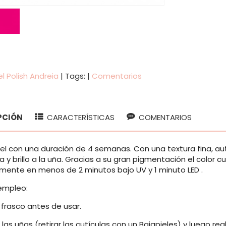
l Polish Andreia
|
Tags:
|
Comentarios
PCIÓN
CARACTERÍSTICAS
COMENTARIOS
el con una duración de 4 semanas. Con una textura fina, aut
 y brillo a la uña. Gracias a su gran pigmentación el color
ente en menos de 2 minutos bajo UV y 1 minuto LED .
empleo:
l frasco antes de usar.
 las uñas (retirar las cutículas con un Bajapieles) y luego real