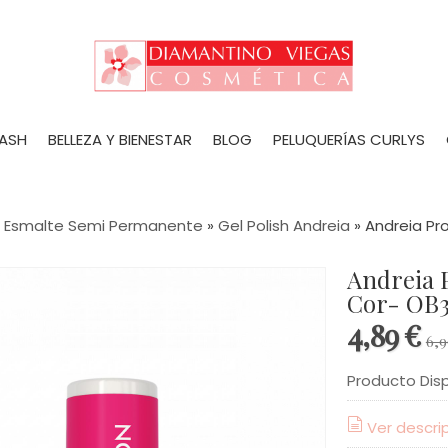
LASH
BELLEZA Y BIENESTAR
BLOG
PELUQUERÍAS CURLYS
»
Esmalte Semi Permanente
»
Gel Polish Andreia
»
Andreia Pro
Andreia Profesional Gel Polish 10,5ml
Cor- OB
4,89 €
6,9
Producto Dis
Ver descri