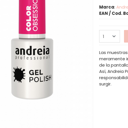
Marca
:
Andre
EAN / Cod. B
Las muestras 
meramente in
de la pantalla
Así, Andreia 
responsabilid
surgir.