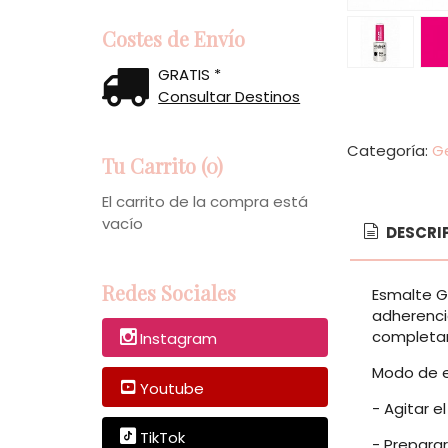
Costes de Envío
GRATIS *
Consultar Destinos
Categoría:
Ge
Tu Carrito (0)
El carrito de la compra está
vacío
DESCRI
Redes Sociales
Esmalte G
adherencia
completam
Instagram
Modo de 
Youtube
- Agitar e
TikTok
- Preparar