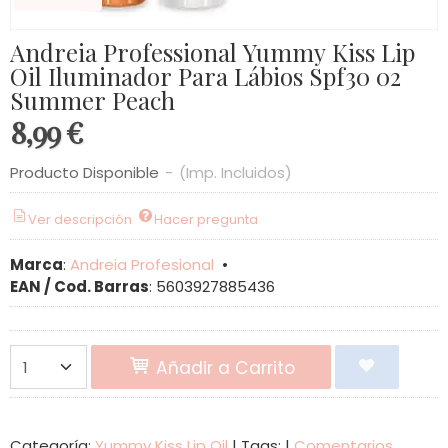
Andreia Professional Yummy Kiss Lip
Oil Iluminador Para Lábios Spf30 02
Summer Peach
8,99 €
Producto Disponible
-
(Imp. Incluidos)
Ver descripción
Hacer pregunta
Marca
:
Andreia Profesional
•
EAN / Cod. Barras
:
5603927885436
Añadir a Carrito
Categoría:
Yummy Kiss Lip Oil
|
Tags:
|
Comentarios