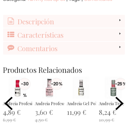
Descripción
Características
Comentarios
Productos Relacionados
-30
-20 %
-25 %
%
Andreia Profesional Gel Polish...
Andreia Professional Nutricolor...
Andreia Gel Polish All in One Co
Andreia True P
4,89 €
3,60 €
11,99 €
8,24 €
6,99 €
4,50 €
10,99 €