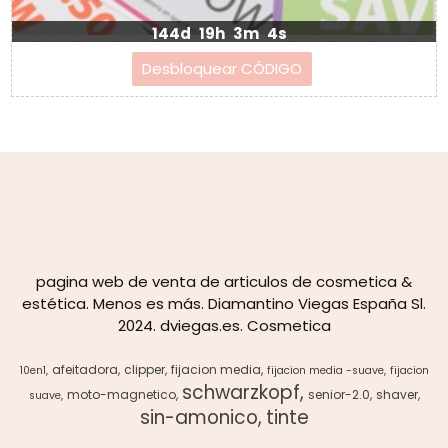
144d
19h
3m
4s
pagina web de venta de articulos de cosmetica &
estética. Menos es más. Diamantino Viegas España Sl.
2024. dviegas.es. Cosmetica
afeitadora
clipper
fijacion media
10en1
fijacion media -suave
fijacion
schwarzkopf
moto-magnetico
senior-2.0
shaver
suave
sin-amonico
tinte