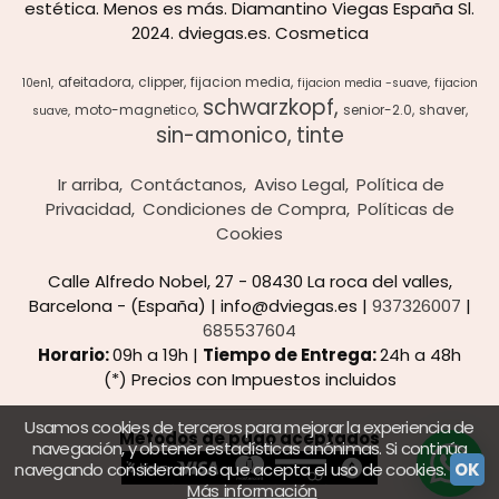
estética. Menos es más. Diamantino Viegas España Sl.
2024. dviegas.es. Cosmetica
afeitadora
clipper
fijacion media
10en1
fijacion media -suave
fijacion
schwarzkopf
moto-magnetico
senior-2.0
shaver
suave
sin-amonico
tinte
Ir arriba
Contáctanos
Aviso Legal
Política de
Privacidad
Condiciones de Compra
Políticas de
Cookies
Calle Alfredo Nobel, 27 - 08430 La roca del valles,
Barcelona - (España) | info@dviegas.es |
937326007
|
685537604
Horario:
09h a 19h |
Tiempo de Entrega:
24h a 48h
(*) Precios con Impuestos incluidos
Usamos cookies de terceros para mejorar la experiencia de
Métodos de pago aceptados
navegación, y obtener estadísticas anónimas. Si continúa
navegando consideramos que acepta el uso de cookies.
OK
Más información