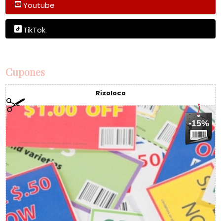
Youtube
TikTok
Cupones
Rizoloco
-15%