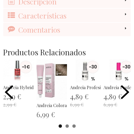
Descripción
Características
Comentarios
Productos Relacionados
-1 €
-30
-30
%
%
Andreia Hybrid Gel - Fusion Color H35
Andreia Profesional Gel Polish...
Andreia P
2,49 €
4,89 €
4,89 €
2,99 €
6,99 €
6,99 €
Andreia Coloración Permanente 100ml...
6,99 €