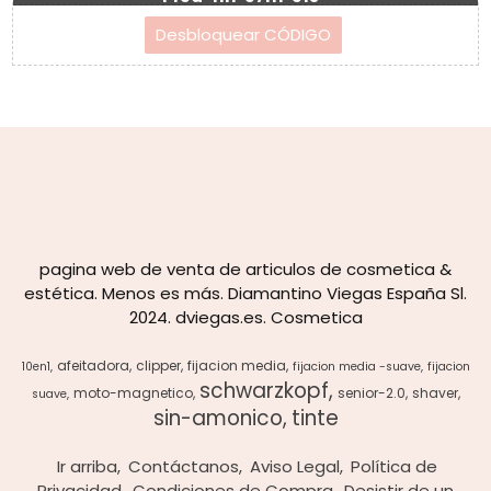
pagina web de venta de articulos de cosmetica &
estética. Menos es más. Diamantino Viegas España Sl.
2024. dviegas.es. Cosmetica
afeitadora
clipper
fijacion media
10en1
fijacion media -suave
fijacion
schwarzkopf
moto-magnetico
senior-2.0
shaver
suave
sin-amonico
tinte
Ir arriba
Contáctanos
Aviso Legal
Política de
Privacidad
Condiciones de Compra
Desistir de un