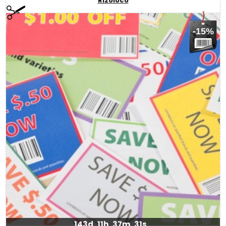
Rizoloco
-15%
143d
11h
37m
31s