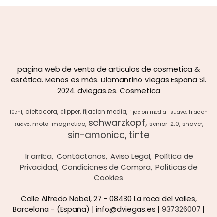
pagina web de venta de articulos de cosmetica &
estética. Menos es más. Diamantino Viegas España Sl.
2024. dviegas.es. Cosmetica
afeitadora
clipper
fijacion media
10en1
fijacion media -suave
fijacion
schwarzkopf
moto-magnetico
senior-2.0
shaver
suave
sin-amonico
tinte
Ir arriba
Contáctanos
Aviso Legal
Política de
Privacidad
Condiciones de Compra
Políticas de
Cookies
Calle Alfredo Nobel, 27 - 08430 La roca del valles,
Barcelona - (España) | info@dviegas.es |
937326007
|