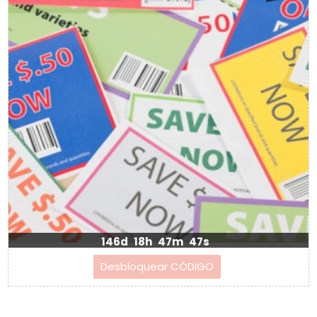
146d
18h
47m
46s