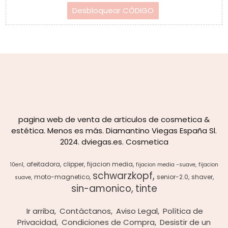
pagina web de venta de articulos de cosmetica &
estética. Menos es más. Diamantino Viegas España Sl.
2024. dviegas.es. Cosmetica
afeitadora
clipper
fijacion media
10en1
fijacion media -suave
fijacion
schwarzkopf
moto-magnetico
senior-2.0
shaver
suave
sin-amonico
tinte
Ir arriba
Contáctanos
Aviso Legal
Política de
Privacidad
Condiciones de Compra
Desistir de un