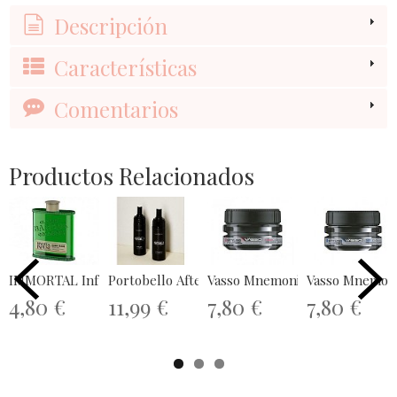
Descripción
Características
Comentarios
Productos Relacionados
IMMORTAL Infuse Cologne Smoked Pine...
Portobello After Shave Espuma 150ml
Vasso Mnemonic Styling Gum Th
Vasso Mnemonic
4,80 €
11,99 €
7,80 €
7,80 €