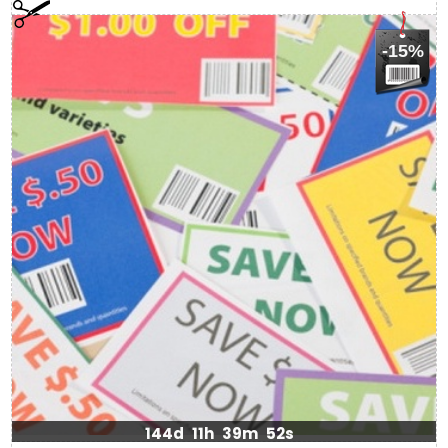
-15%
144d
11h
39m
52s