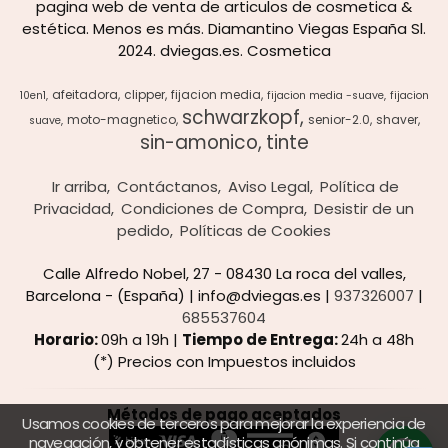
pagina web de venta de articulos de cosmetica &
estética. Menos es más. Diamantino Viegas España Sl.
2024. dviegas.es. Cosmetica
afeitadora
clipper
fijacion media
10en1
fijacion media -suave
fijacion
schwarzkopf
moto-magnetico
senior-2.0
shaver
suave
sin-amonico
tinte
Ir arriba
Contáctanos
Aviso Legal
Política de
Privacidad
Condiciones de Compra
Desistir de un
pedido
Políticas de Cookies
Calle Alfredo Nobel, 27 - 08430 La roca del valles,
Barcelona - (España) | info@dviegas.es |
937326007
|
685537604
Horario:
09h a 19h |
Tiempo de Entrega:
24h a 48h
(*) Precios con Impuestos incluidos
Métodos de pago aceptados
Usamos cookies de terceros para mejorar la experiencia de
navegación, y obtener estadísticas anónimas. Si continúa