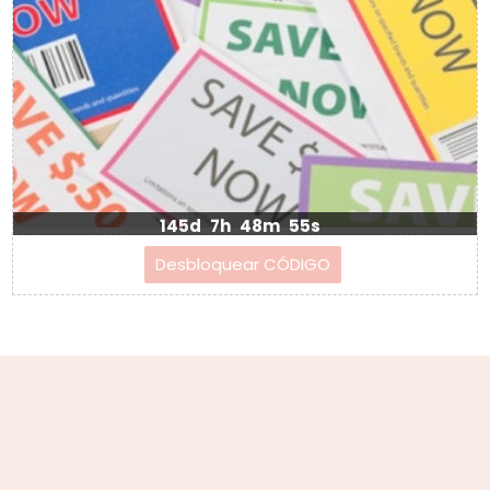
145d
7h
48m
55s