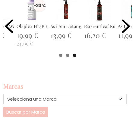
-20 %
Rice Water Micellar Shampoo...
Olaplex N°.5P Blonde Enhancer Toning...
As i Am Detangling Conditioner 237ml
Bio Gentleaf Korean HCR 
As I Am
 €
19,99 €
13,99 €
16,20 €
11,99
y 475ml
24,99 €
Marcas