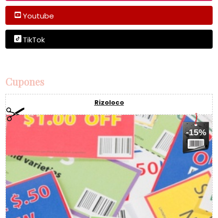
Youtube
TikTok
Cupones
Rizoloco
-15%