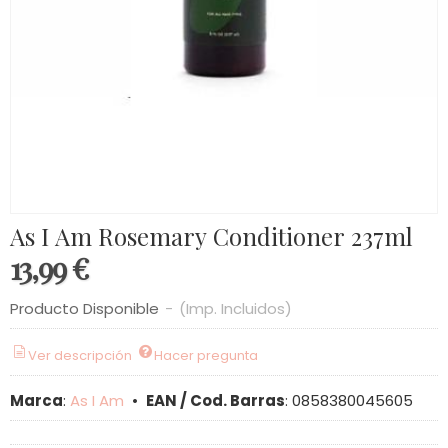
As I Am Rosemary Conditioner 237ml
13,99 €
Producto Disponible
-
(Imp. Incluidos)
Ver descripción
Hacer pregunta
Marca
:
As I Am
•
EAN / Cod. Barras
:
0858380045605