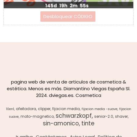
145d
19h
2m
55s
pagina web de venta de articulos de cosmetica &
estética. Menos es más. Diamantino Viegas España Sl.
2024. dviegas.es. Cosmetica
afeitadora
clipper
fijacion media
10en1
fijacion media -suave
fijacion
schwarzkopf
moto-magnetico
senior-2.0
shaver
suave
sin-amonico
tinte
Ir arriba
Contáctanos
Aviso Legal
Política de