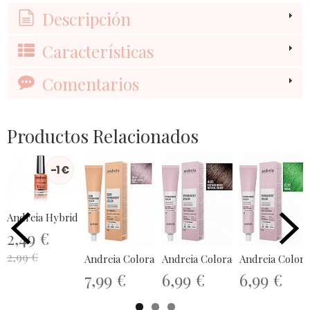
Descripción
Características
Comentarios
Productos Relacionados
-1 €
Andreia Hybrid Gel - Fusion Color H32
2,49 €
2,99 €
Andreia Coloración Demi Permanente...
Andreia Coloración Permanente 
Andreia Colora
7,99 €
6,99 €
6,99 €