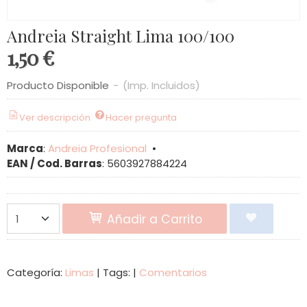
Andreia Straight Lima 100/100
1,50 €
Producto Disponible
-
(Imp. Incluidos)
Ver descripción
Hacer pregunta
Marca
:
Andreia Profesional
•
EAN / Cod. Barras
:
5603927884224
Añadir a Carrito
Categoría:
Limas
|
Tags:
|
Comentarios