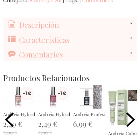
Categoría:
Builder gel 2n1
|
Tags:
|
Comentarios
Descripción
Características
Comentarios
Productos Relacionados
-1 €
-1 €
Andreia Hybrid Gel - Fusion Color H7
Andreia Hybrid Gel - Fusion Color H17
Andreia Profesional The Gel Pol
2,49 €
2,49 €
6,99 €
2,99 €
2,99 €
Andreia Colora