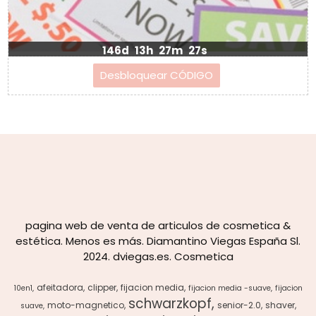
146d
13h
27m
27s
pagina web de venta de articulos de cosmetica &
estética. Menos es más. Diamantino Viegas España Sl.
2024. dviegas.es. Cosmetica
afeitadora
clipper
fijacion media
10en1
fijacion media -suave
fijacion
schwarzkopf
moto-magnetico
senior-2.0
shaver
suave