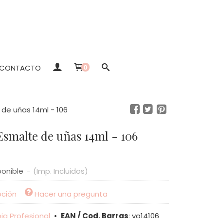
CONTACTO
0
 de uñas 14ml - 106
Esmalte de uñas 14ml - 106
ponible
-
(Imp. Incluidos)
pción
Hacer una pregunta
ia Profesional
•
EAN / Cod. Barras
:
va14106