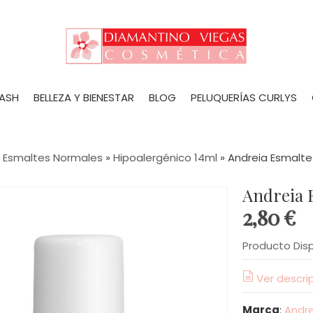
LASH
BELLEZA Y BIENESTAR
BLOG
PELUQUERÍAS CURLYS
»
Esmaltes Normales
»
Hipoalergénico 14ml
»
Andreia Esmalte
Andreia 
2,80 €
Producto Dis
Ver descri
Marca
:
Andre