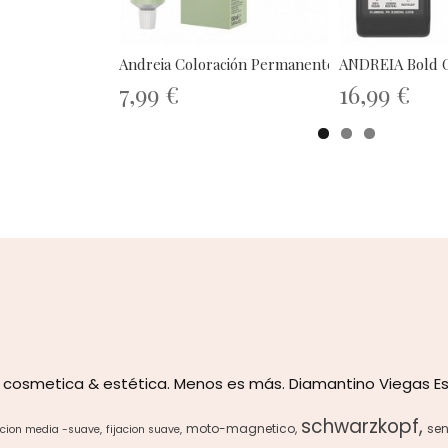
Andreia Coloración Permanente Sin...
ANDREIA Bold Co
7,99 €
16,99 €
 cosmetica & estética. Menos es más. Diamantino Viegas Es
schwarzkopf
moto-magnetico
sen
acion media -suave
fijacion suave