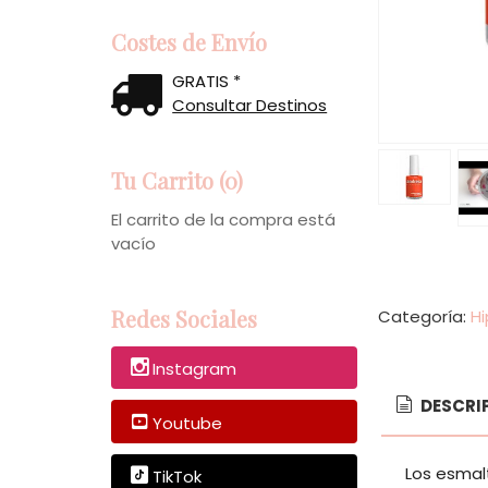
Costes de Envío
GRATIS *
Consultar Destinos
Tu Carrito (0)
El carrito de la compra está
vacío
Redes Sociales
Categoría:
Hi
Instagram
DESCRI
Youtube
Los esmal
TikTok