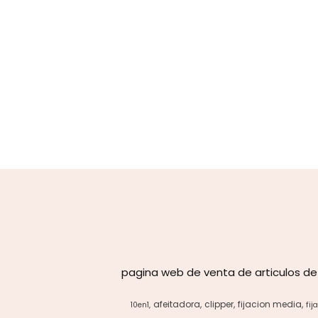
pagina web de venta de articulos de
afeitadora
clipper
fijacion media
10en1
fij