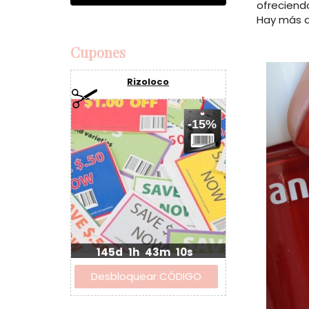
ofreciend
Hay más de
Cupones
Rizoloco
-15%
145d
1h
43m
9s