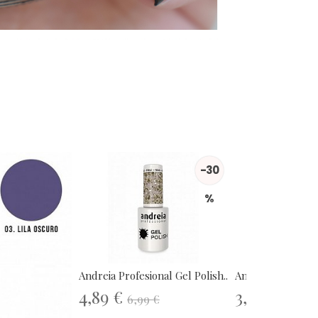
-30
%
Andreia Profesional Gel Polish...
Andreia Professio
4,89 €
3,60 €
6,99 €
4,50 €