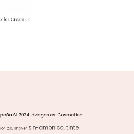
lor Cream Coloración...
paña Sl. 2024. dviegas.es. Cosmetica
sin-amonico
tinte
ior-2.0
shaver