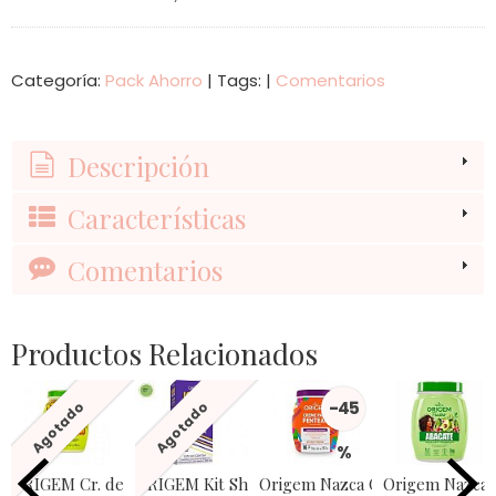
Categoría:
Pack Ahorro
|
Tags:
|
Comentarios
Descripción
Características
Comentarios
Productos Relacionados
-45
Agotado
Agotado
%
ORIGEM Cr. de Hidratacao Intensiva...
ORIGEM Kit Shampoo + Cond. Loiro...
Origem Nazca Crema de Peinar..