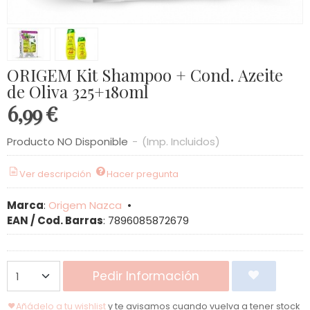
ORIGEM Kit Shampoo + Cond. Azeite
de Oliva 325+180ml
6,99 €
Producto NO Disponible
-
(Imp. Incluidos)
Ver descripción
Hacer pregunta
Marca
:
Origem Nazca
•
EAN / Cod. Barras
:
7896085872679
Pedir Información
Añádelo a tu wishlist
y te avisamos cuando vuelva a tener stock