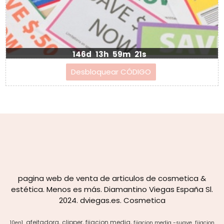
146d
13h
59m
21s
pagina web de venta de articulos de cosmetica &
estética. Menos es más. Diamantino Viegas España Sl.
2024. dviegas.es. Cosmetica
afeitadora
clipper
fijacion media
10en1
fijacion media -suave
fijacion