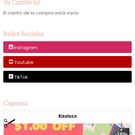
Tu Carrito (0)
El carrito de la compra está vacío
Redes Sociales
Instagram
Youtube
TikTok
Cupones
Rizoloco
-15%