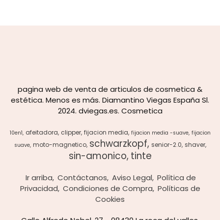
pagina web de venta de articulos de cosmetica &
estética. Menos es más. Diamantino Viegas España Sl.
2024. dviegas.es. Cosmetica
afeitadora
clipper
fijacion media
10en1
fijacion media -suave
fijacion
schwarzkopf
moto-magnetico
senior-2.0
shaver
suave
sin-amonico
tinte
Ir arriba
Contáctanos
Aviso Legal
Política de
Privacidad
Condiciones de Compra
Políticas de
Cookies