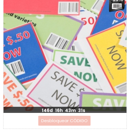
146d
16h
43m
31s