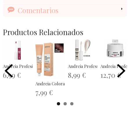
Comentarios
Productos Relacionados
Andreia Profesional Kiss Proof Deep...
Andreia Profess
Andreia Professional Yu
6,99 €
8,99 €
12,70 €
Andreia Coloración Demi Permanente...
7,99 €