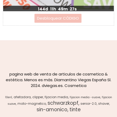
144d
11h
49m
27s
pagina web de venta de articulos de cosmetica &
estética. Menos es más. Diamantino Viegas España Sl.
2024. dviegas.es. Cosmetica
afeitadora
clipper
fijacion media
10en1
fijacion media -suave
fijacion
schwarzkopf
moto-magnetico
senior-2.0
shaver
suave
sin-amonico
tinte