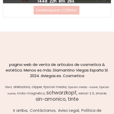
144d
22h
8m
26s
pagina web de venta de articulos de cosmetica &
estética. Menos es más. Diamantino Viegas España Sl.
2024. dviegas.es. Cosmetica
afeitadora
clipper
fijacion media
10en1
fijacion media -suave
fijacion
schwarzkopf
moto-magnetico
senior-2.0
shaver
suave
sin-amonico
tinte
Ir arriba
Contáctanos
Aviso Legal
Política de