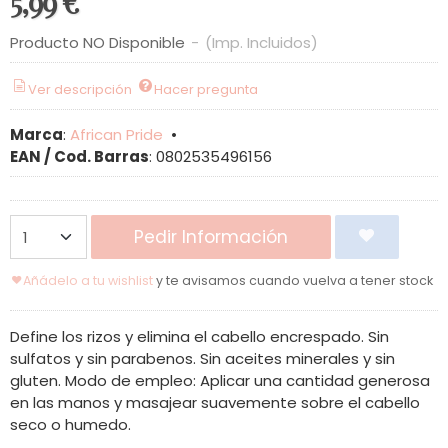
5,99 €
Producto NO Disponible
-
(Imp. Incluidos)
Ver descripción
Hacer pregunta
Marca
:
African Pride
•
EAN / Cod. Barras
:
0802535496156
Pedir Información
Añádelo a tu wishlist
y te avisamos cuando vuelva a tener stock
Define los rizos y elimina el cabello encrespado. Sin
sulfatos y sin parabenos. Sin aceites minerales y sin
gluten. Modo de empleo: Aplicar una cantidad generosa
en las manos y masajear suavemente sobre el cabello
seco o humedo.