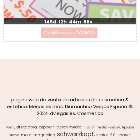
145d
12h
44m
56s
pagina web de venta de articulos de cosmetica &
estética. Menos es más. Diamantino Viegas España Sl.
2024. dviegas.es. Cosmetica
afeitadora
clipper
fijacion media
10en1
fijacion media -suave
fijacion
schwarzkopf
moto-magnetico
senior-2.0
shaver
suave