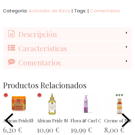
Categoría:
Activador de Rizos
|
Tags:
|
Comentarios
Descripción
Características
Comentarios
Productos Relacionados
African PrideShea Butter Miracle...
African Pride Moist Miracle 5...
Flora & Curl Curl Activating Lot
Creme of Natur
6,20 €
10,90 €
19,99 €
8,00 €