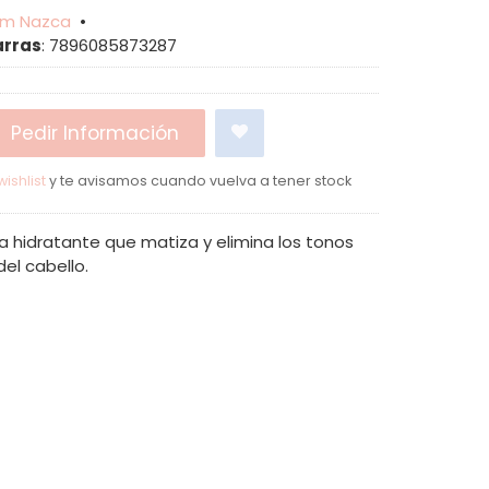
em Nazca
•
arras
:
7896085873287
Pedir Información
ishlist
y te avisamos cuando vuelva a tener stock
a hidratante que matiza y elimina los tonos
del cabello.