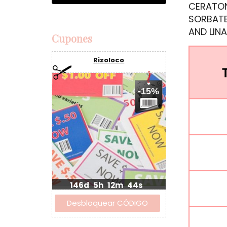
CERATON
SORBATE
AND LINA
Cupones
Rizoloco
-15%
146d
5h
12m
43s