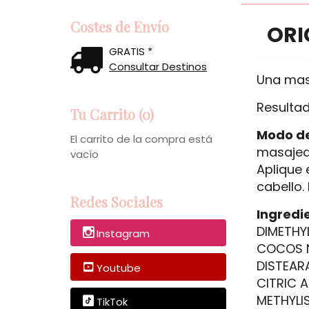
Costes de Envío
ORI
GRATIS *
Consultar Destinos
Una masc
Resultad
Tu Carrito (0)
Modo d
El carrito de la compra está
masajean
vacío
Aplique 
cabello.
Redes Sociales
Ingredi
DIMETHY
Instagram
COCOS N
DISTEARA
Youtube
CITRIC 
METHYLI
TikTok