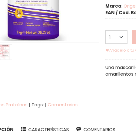
Marca
:
Orig
EAN / Cod. B
Añádelo a tu w
Una mascarill
amarillentos 
on Proteínas
|
Tags:
|
Comentarios
PCIÓN
CARACTERÍSTICAS
COMENTARIOS