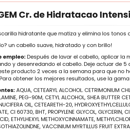
GEM Cr. de Hidratacao Intensiv
arilla hidratante que matiza y elimina los tonos a
o? un cabello suave, hidratado y con brillo!
e empleo:
Después de lavar el cabello, aplicar la m
do y desenredando el cabello. Deje actuar de 5 a
este producto 2 veces a la semana para que no h
 Para obtener los mejores resultados, use la gam
entes:
AQUA, CETEARYL ALCOHOL. CETRIMONIUM CH
LAMINE, PEG-90M, CETYL ALCOHOL, SHEA BUTTER CET
UCIFERA OIL, CETEARETH-20, HYDROXYETHYLCELLULO
TE, CI 60730, BHT, PROPYLENE GLYCOL, GLYCERIN, 
ACID, ETHYLHEXYL METHOXYCINNAMATE, METHYLCHLO
SOTHIAZOLINDNE, VACCINIUM MYRTILLUS FRUIT EXTR