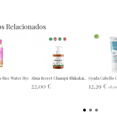
s Relacionados
s Rice Water Hydrating...
Alma Secret Champú Shikakai...
Gyada Cabello Co
22,00 €
12,29 €
18,9