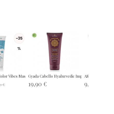
-35
%
lor Vibes Mascarilla...
Gyada Cabello Hyalurvedic Impacco...
AS I AM Classic Hy
19,90 €
9,67 €
0 €