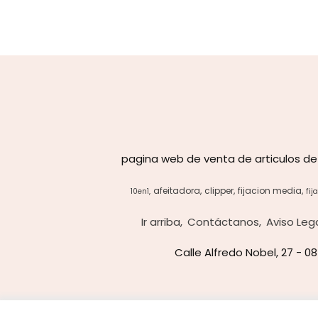
pagina web de venta de articulos de
afeitadora
clipper
fijacion media
10en1
fij
Ir arriba
Contáctanos
Aviso Leg
Calle Alfredo Nobel, 27 - 0