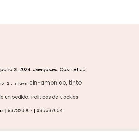
paña Sl. 2024. dviegas.es. Cosmetica
sin-amonico
tinte
ior-2.0
shaver
 de un pedido
Políticas de Cookies
es |
937326007
|
685537604