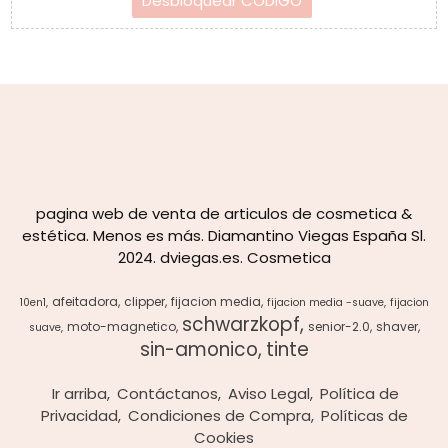
pagina web de venta de articulos de cosmetica &
estética. Menos es más. Diamantino Viegas España Sl.
2024. dviegas.es. Cosmetica
afeitadora
clipper
fijacion media
10en1
fijacion media -suave
fijacion
schwarzkopf
moto-magnetico
senior-2.0
shaver
suave
sin-amonico
tinte
Ir arriba
Contáctanos
Aviso Legal
Política de
Privacidad
Condiciones de Compra
Políticas de
Cookies