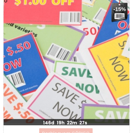
-15%
146d
19h
22m
27s