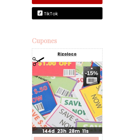
TikTok
Cupones
Rizoloco
-15%
144d
23h
28m
10s