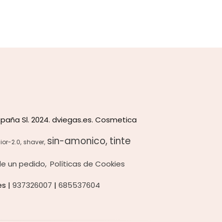
paña Sl. 2024. dviegas.es. Cosmetica
sin-amonico
tinte
ior-2.0
shaver
 de un pedido
Políticas de Cookies
es |
937326007
|
685537604