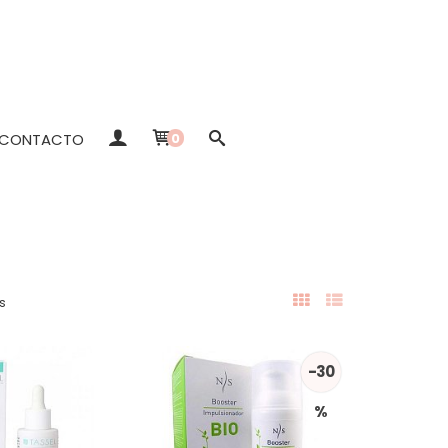
CONTACTO
0
s
-30
%