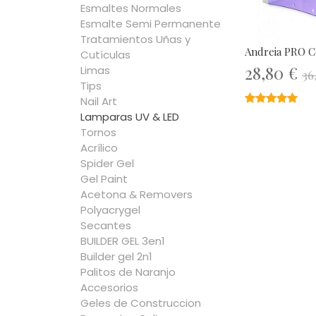
Esmaltes Normales
Esmalte Semi Permanente
Tratamientos Uñas y
Andreia PRO 
Cutículas
28,80 €
Limas
36
Tips
★★★★★
★★★★★
Nail Art
Lamparas UV & LED
Tornos
Acrílico
Spider Gel
Gel Paint
Acetona & Removers
Polyacrygel
Secantes
BUILDER GEL 3en1
Builder gel 2n1
Palitos de Naranjo
Accesorios
Geles de Construccion