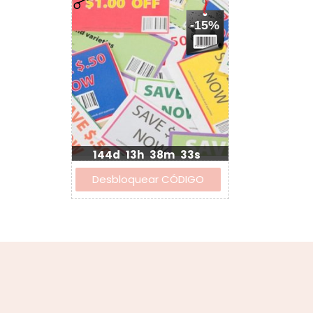
-15%
144d
13h
38m
33s