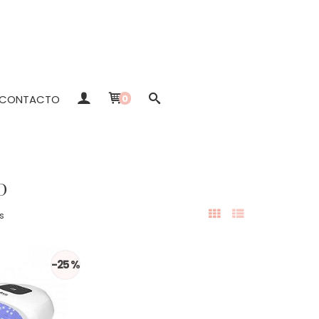
CONTACTO
0
D
s
-25 %