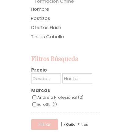
Formacion Online
Hombre
Postizos
Ofertas Flash
Tintes Cabello
Filtros Búsqueda
Precio
Marcas
Andreia Profesional (2)
EuroStil (1)
|
x Quitar Filtros