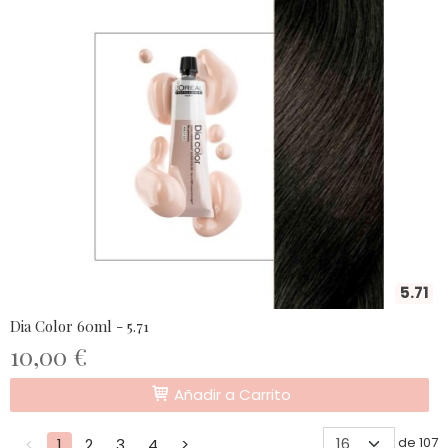
5.71
Dia Color 60ml - 5.71
10,00 €
Añadir a Carrito
de 107
<
1
2
3
4
>