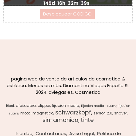
145d
16h
32m
37s
pagina web de venta de articulos de cosmetica &
estética. Menos es más. Diamantino Viegas España Sl.
2024. dviegas.es. Cosmetica
afeitadora
clipper
fijacion media
10en1
fijacion media -suave
fijacion
schwarzkopf
moto-magnetico
senior-2.0
shaver
suave
sin-amonico
tinte
Ir arriba
Contáctanos
Aviso Legal
Política de