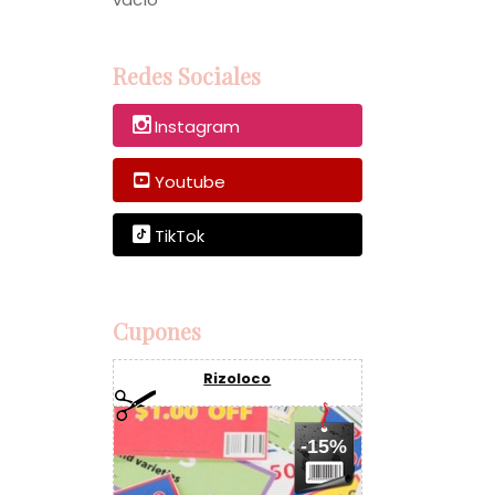
Redes Sociales
Instagram
Youtube
TikTok
Cupones
Rizoloco
-15%