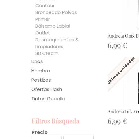
Contour
Bronceado Polvos
Primer
Bálsamo Labial
Outlet
Andreia Onix Bl
Desmaquillantes &
6,99 €
Limpiadores
BB Cream
Últimas unidades
Uñas
Hombre
Postizos
Ofertas Flash
Tintes Cabello
Andreia Ink Fre
6,99 €
Filtros Búsqueda
Precio