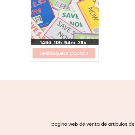
146d
10h
54m
27s
pagina web de venta de articulos de