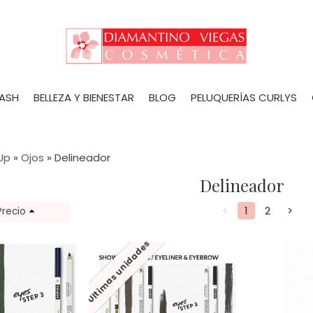
LASH
BELLEZA Y BIENESTAR
BLOG
PELUQUERÍAS CURLYS
Up
»
Ojos
»
Delineador
Delineador
<
1
2
>
Precio
Últimas unidades