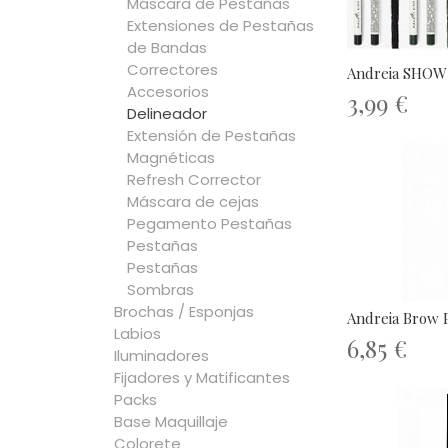
Máscara de Pestañas
Extensiones de Pestañas
de Bandas
Correctores
Andreia SHOW
Accesorios
3,99 €
Delineador
Extensión de Pestañas
Magnéticas
Refresh Corrector
Máscara de cejas
Pegamento Pestañas
Pestañas
Pestañas
Sombras
Brochas / Esponjas
Andreia Brow P
Labios
6,85 €
Iluminadores
Fijadores y Matificantes
Packs
Base Maquillaje
Colorete