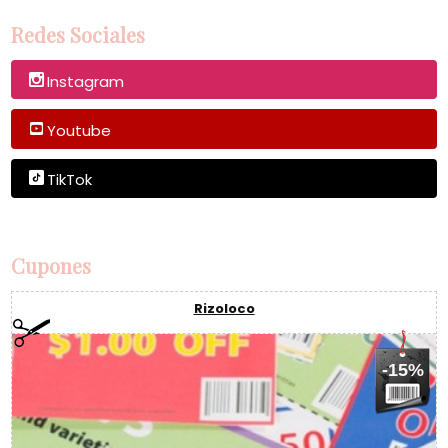
Redes Sociales
Instagram
Youtube
TikTok
Cupones
Rizoloco
-15%