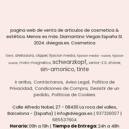
pagina web de venta de articulos de cosmetica &
estética. Menos es más. Diamantino Viegas España Sl.
2024. dviegas.es. Cosmetica
afeitadora
clipper
fijacion media
10en1
fijacion media -suave
fijacion
schwarzkopf
moto-magnetico
senior-2.0
shaver
suave
sin-amonico
tinte
Ir arriba
Contáctanos
Aviso Legal
Política de
Privacidad
Condiciones de Compra
Desistir de un
pedido
Políticas de Cookies
Calle Alfredo Nobel, 27 - 08430 La roca del valles,
Barcelona - (España) | info@dviegas.es |
937326007
|
685537604
Horario:
09h a 19h |
Tiempo de Entrega:
24h a 48h