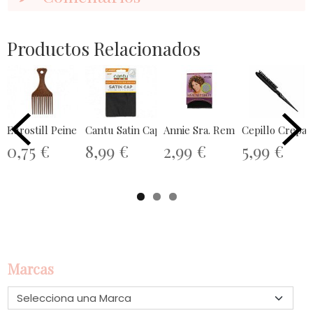
Productos Relacionados
Eurostill Peine AhueMini Pua - 406
Cantu Satin Cap
Annie Sra. Remi #4478 Sábana tej
Cepillo Crepar 
0,75 €
8,99 €
2,99 €
5,99 €
Marcas