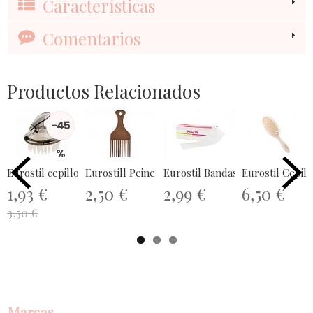
Características
Comentarios
Productos Relacionados
-45
%
Eurostil cepillo Plastico 04427
Eurostill Peine Ahuec grande- 403
Eurostil Bandas Depilación 100un
Eurostil Cepillo
1,93 €
2,50 €
2,99 €
6,50 €
3,50 €
Marcas