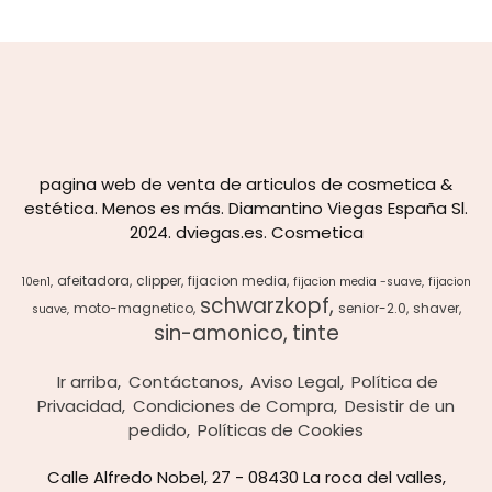
pagina web de venta de articulos de cosmetica &
estética. Menos es más. Diamantino Viegas España Sl.
2024. dviegas.es. Cosmetica
afeitadora
clipper
fijacion media
10en1
fijacion media -suave
fijacion
schwarzkopf
moto-magnetico
senior-2.0
shaver
suave
sin-amonico
tinte
Ir arriba
Contáctanos
Aviso Legal
Política de
Privacidad
Condiciones de Compra
Desistir de un
pedido
Políticas de Cookies
Calle Alfredo Nobel, 27 - 08430 La roca del valles,