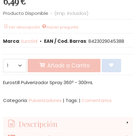
6,49 €
Producto Disponible
-
(Imp. Incluidos)
Ver descripción
Hacer pregunta
Marca
:
EuroStil
•
EAN / Cod. Barras
:
8423029045388
Añadir a Carrito
Eurostill Pulverizador Spray 360º - 300mL
Categoría:
Pulverizadores
|
Tags:
|
Comentarios
Descripción