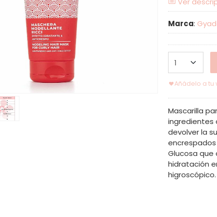
Ver descri
Marca
:
Gyad
Añádelo a tu w
Mascarilla pa
ingredientes
devolver la s
encrespados 
Glucosa que 
hidratación en
higroscópico.