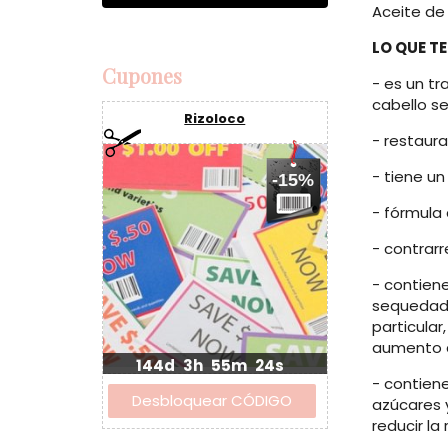
Aceite de
LO QUE T
Cupones
- es un tr
cabello s
Rizoloco
- restaura
- tiene u
-15%
- fórmula
- contrarr
- contien
sequedad d
particula
aumento d
144d
3h
55m
24s
- contien
azúcares y
reducir la 