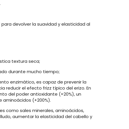
.
 para devolver la suavidad y elasticidad al
;
stica textura seca;
dratado durante mucho tiempo;
ento enzimático, es capaz de prevenir la
ducir el efecto frizz típico del erizo. En
ento del poder antioxidante (+20%), un
de aminoácidos (+200%).
les como sales minerales, aminoácidos,
lludo, aumentar la elasticidad del cabello y