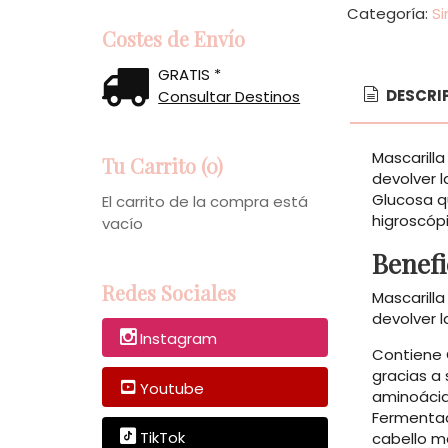
Categoría:
Si
Costes de Envío
GRATIS *
DESCRI
Consultar Destinos
Mascarill
Tu Carrito (0)
devolver 
Glucosa q
El carrito de la compra está
higroscóp
vacío
Benefi
Redes Sociales
Mascarill
devolver 
Instagram
Contiene 
gracias a
Youtube
aminoácido
Fermentad
TikTok
cabello m