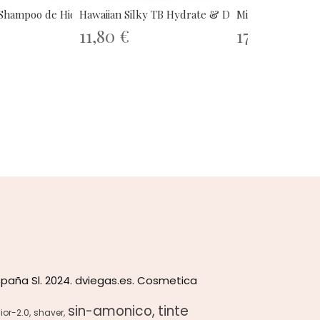
Shampoo de Hidratação...
Hawaiian Silky TB Hydrate & Define...
Mielle Organics 
11,80 €
17,90 €
paña Sl. 2024. dviegas.es. Cosmetica
sin-amonico
tinte
ior-2.0
shaver