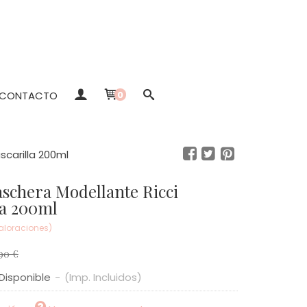
CONTACTO
0
carilla 200ml
la 200ml
valoraciones)
90 €
Disponible
-
(Imp. Incluidos)