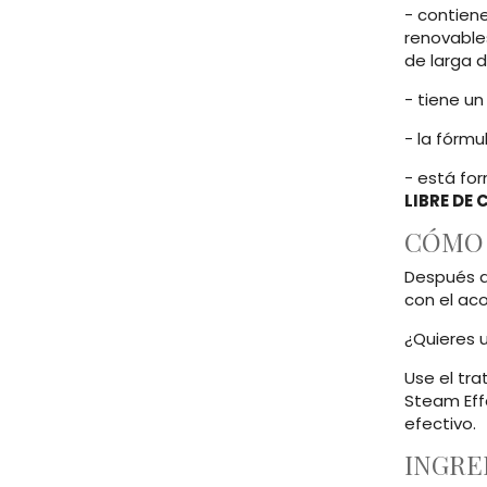
- contien
renovables
de larga 
- tiene un
- la fórm
- está for
LIBRE DE
CÓMO 
Después de
con el aco
¿Quieres 
Use el tr
Steam Eff
efectivo.
INGRE