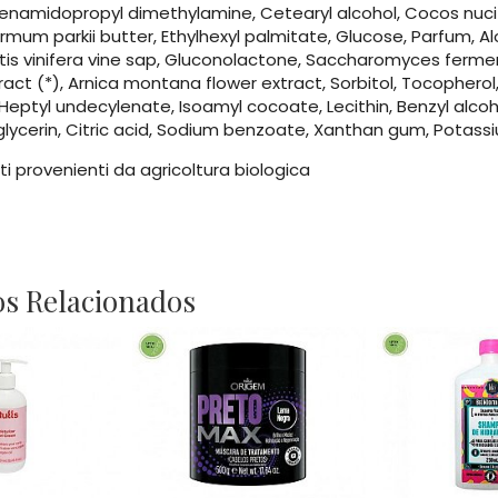
namidopropyl dimethylamine, Cetearyl alcohol, Cocos nucifer
mum parkii butter, Ethylhexyl palmitate, Glucose, Parfum, Alo
itis vinifera vine sap, Gluconolactone, Saccharomyces ferment 
ract (*), Arnica montana flower extract, Sorbitol, Tocopherol,
 Heptyl undecylenate, Isoamyl cocoate, Lecithin, Benzyl alc
glycerin, Citric acid, Sodium benzoate, Xanthan gum, Potass
ti provenienti da agricoltura biologica
s Relacionados