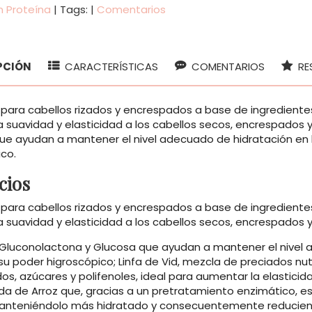
n Proteína
|
Tags:
|
Comentarios
PCIÓN
CARACTERÍSTICAS
COMENTARIOS
RE
a para cabellos rizados y encrespados a base de ingredientes
la suavidad y elasticidad a los cabellos secos, encrespado
ue ayudan a mantener el nivel adecuado de hidratación en la
ico.
cios
a para cabellos rizados y encrespados a base de ingredientes
la suavidad y elasticidad a los cabellos secos, encrespados 
Gluconolactona y Glucosa que ayudan a mantener el nivel ad
 su poder higroscópico; Linfa de Vid, mezcla de preciados n
s, azúcares y polifenoles, ideal para aumentar la elasticidad
a de Arroz que, gracias a un pretratamiento enzimático, e
anteniéndolo más hidratado y consecuentemente reduciendo e