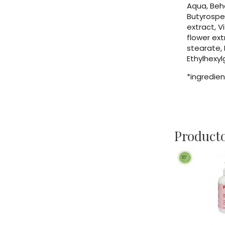
Aqua, Behe
Butyrosper
extract, V
flower ext
stearate,
Ethylhexyl
*ingredien
Producto