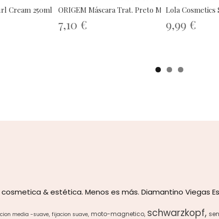
url Cream 250ml
ORIGEM Máscara Trat. Preto Max 500g
Lola Cosmetics 
7,10 €
9,99 €
 cosmetica & estética. Menos es más. Diamantino Viegas Es
schwarzkopf
moto-magnetico
sen
acion media -suave
fijacion suave