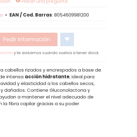
pción
Hacer una pregunta
a
•
EAN / Cod. Barras
:
8054609981200
Pedir Información
ishlist
y te avisamos cuando vuelva a tener stock
ra cabellos rizados y encrespados a base de
 de intensa
acción hidratante
, ideal para
uavidad y elasticidad a los cabellos secos,
y dañados. Contiene Gluconolactona y
ayudan a mantener el nivel adecuado de
 la fibra capilar gracias a su poder