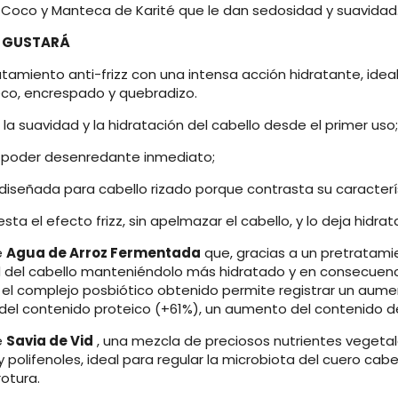
 Coco y Manteca de Karité que le dan sedosidad y suavidad
E GUSTARÁ
atamiento anti-frizz con una intensa acción hidratante, ideal
eco, encrespado y quebradizo.
 la suavidad y la hidratación del cabello desde el primer uso
n poder desenredante inmediato;
 diseñada para cabello rizado porque contrasta su caracterí
esta el efecto frizz, sin apelmazar el cabello, y lo deja hi
e
Agua de Arroz Fermentada
que, gracias a un pretratami
el cabello manteniéndolo más hidratado y en consecuencia re
r, el complejo posbiótico obtenido permite registrar un aum
el contenido proteico (+61%), un aumento del contenido 
e
Savia de Vid
, una mezcla de preciosos nutrientes vegeta
 polifenoles, ideal para regular la microbiota del cuero cabe
rotura.