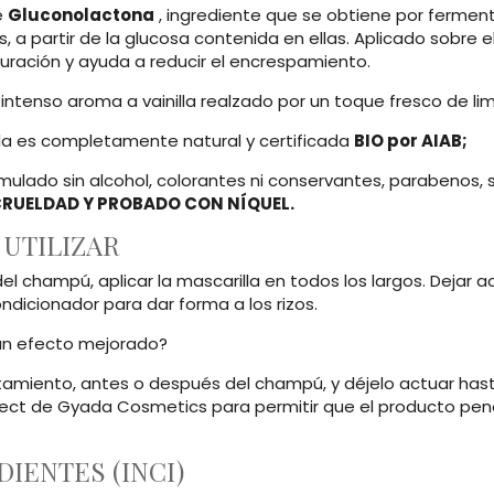
e
Gluconolactona
, ingrediente que se obtiene por ferment
, a partir de la glucosa contenida en ellas. Aplicado sobre 
duración y ayuda a reducir el encrespamiento.
 intenso aroma a vainilla realzado por un toque fresco de li
ula es completamente natural y certificada
BIO por AIAB;
mulado sin alcohol, colorantes ni conservantes, parabenos, s
 CRUELDAD Y PROBADO CON NÍQUEL.
UTILIZAR
l champú, aplicar la mascarilla en todos los largos. Dejar a
ndicionador para dar forma a los rizos.
un efecto mejorado?
atamiento, antes o después del champú, y déjelo actuar has
ect de Gyada Cosmetics para permitir que el producto penet
DIENTES (INCI)